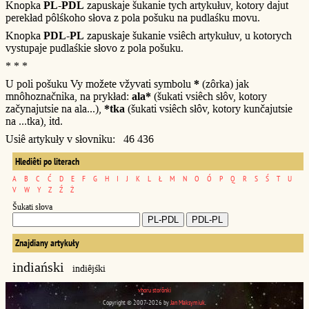
Knopka
PL-PDL
zapuskaje šukanie tych artykułuv, kotory dajut
perekład pôlśkoho słova z pola pošuku na pudlaśku movu.
Knopka
PDL-PL
zapuskaje šukanie vsiêch artykułuv, u kotorych
vystupaje pudlaśkie słovo z pola pošuku.
* * *
U poli pošuku Vy možete vžyvati symbolu
*
(zôrka) jak
mnôhoznačnika, na prykład:
ala*
(šukati vsiêch słôv, kotory
začynajutsie na ala...),
*tka
(šukati vsiêch słôv, kotory kunčajutsie
na ...tka), itd.
Usiê artykuły v słovniku: 46 436
Hlediêti po literach
A
B
C
Ć
D
E
F
G
H
I
J
K
L
Ł
M
N
O
Ó
P
Q
R
S
Ś
T
U
V
W
Y
Z
Ź
Ż
Šukati słova
Znajdiany artykuły
indiański
indiêjśki
vhoru storônki
Copyright © 2007-2026 by
Jan Maksymiuk
.