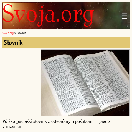
☰
Svoja.org
»
Słovnik
Słovnik
Pôlśko-pudlaśki słovnik z odvorôtnym pošukom — pracia
v rozvitku.