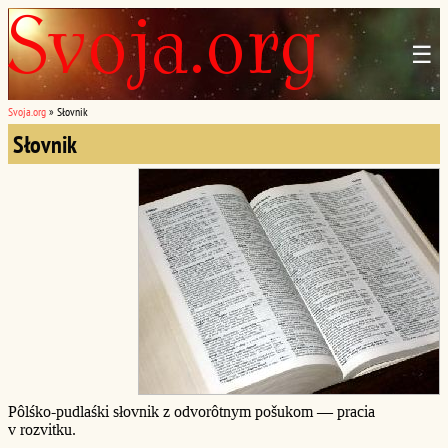
☰
Svoja.org
»
Słovnik
Słovnik
Pôlśko-pudlaśki słovnik z odvorôtnym pošukom — pracia
v rozvitku.