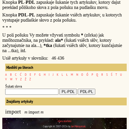
Knopka
PL-PDL
zapuskaje šukanie tych artykułuv, kotory dajut
perekład pôlśkoho słova z pola pošuku na pudlaśku movu.
Knopka
PDL-PL
zapuskaje šukanie vsiêch artykułuv, u kotorych
vystupaje pudlaśkie słovo z pola pošuku.
* * *
U poli pošuku Vy možete vžyvati symbolu
*
(zôrka) jak
mnôhoznačnika, na prykład:
ala*
(šukati vsiêch słôv, kotory
začynajutsie na ala...),
*tka
(šukati vsiêch słôv, kotory kunčajutsie
na ...tka), itd.
Usiê artykuły v słovniku: 46 436
Hlediêti po literach
A
B
C
Ć
D
E
F
G
H
I
J
K
L
Ł
M
N
O
Ó
P
Q
R
S
Ś
T
U
V
W
Y
Z
Ź
Ż
Šukati słova
Znajdiany artykuły
import
m
ímport
m
vhoru storônki
Copyright © 2007-2026 by
Jan Maksymiuk
.