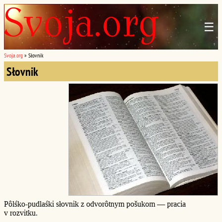
☰
Svoja.org
»
Słovnik
Słovnik
Pôlśko-pudlaśki słovnik z odvorôtnym pošukom — pracia
v rozvitku.