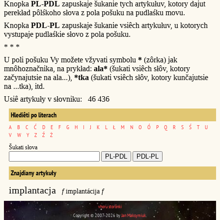
Knopka
PL-PDL
zapuskaje šukanie tych artykułuv, kotory dajut
perekład pôlśkoho słova z pola pošuku na pudlaśku movu.
Knopka
PDL-PL
zapuskaje šukanie vsiêch artykułuv, u kotorych
vystupaje pudlaśkie słovo z pola pošuku.
* * *
U poli pošuku Vy možete vžyvati symbolu
*
(zôrka) jak
mnôhoznačnika, na prykład:
ala*
(šukati vsiêch słôv, kotory
začynajutsie na ala...),
*tka
(šukati vsiêch słôv, kotory kunčajutsie
na ...tka), itd.
Usiê artykuły v słovniku: 46 436
Hlediêti po literach
A
B
C
Ć
D
E
F
G
H
I
J
K
L
Ł
M
N
O
Ó
P
Q
R
S
Ś
T
U
V
W
Y
Z
Ź
Ż
Šukati słova
Znajdiany artykuły
implantacja
f
implantácija
f
vhoru storônki
Copyright © 2007-2026 by
Jan Maksymiuk
.