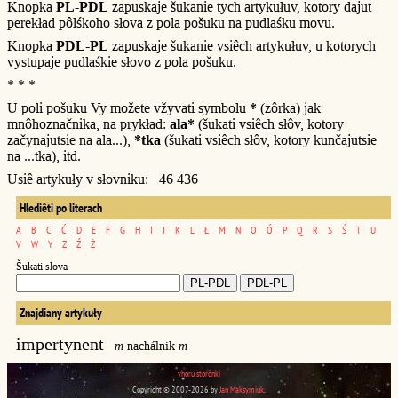
Knopka
PL-PDL
zapuskaje šukanie tych artykułuv, kotory dajut
perekład pôlśkoho słova z pola pošuku na pudlaśku movu.
Knopka
PDL-PL
zapuskaje šukanie vsiêch artykułuv, u kotorych
vystupaje pudlaśkie słovo z pola pošuku.
* * *
U poli pošuku Vy možete vžyvati symbolu
*
(zôrka) jak
mnôhoznačnika, na prykład:
ala*
(šukati vsiêch słôv, kotory
začynajutsie na ala...),
*tka
(šukati vsiêch słôv, kotory kunčajutsie
na ...tka), itd.
Usiê artykuły v słovniku: 46 436
Hlediêti po literach
A
B
C
Ć
D
E
F
G
H
I
J
K
L
Ł
M
N
O
Ó
P
Q
R
S
Ś
T
U
V
W
Y
Z
Ź
Ż
Šukati słova
Znajdiany artykuły
impertynent
m
nachálnik
m
vhoru storônki
Copyright © 2007-2026 by
Jan Maksymiuk
.