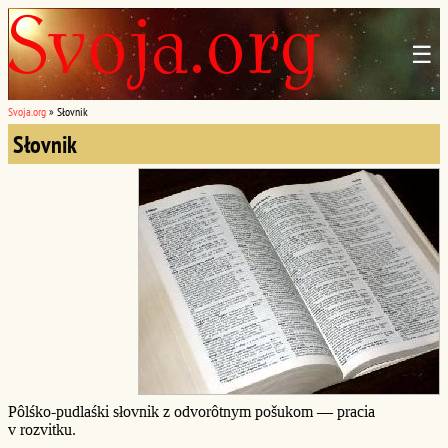
☰
Svoja.org
»
Słovnik
Słovnik
Pôlśko-pudlaśki słovnik z odvorôtnym pošukom — pracia
v rozvitku.