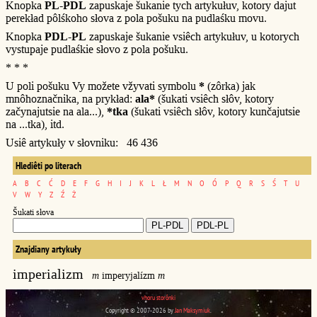
Knopka
PL-PDL
zapuskaje šukanie tych artykułuv, kotory dajut
perekład pôlśkoho słova z pola pošuku na pudlaśku movu.
Knopka
PDL-PL
zapuskaje šukanie vsiêch artykułuv, u kotorych
vystupaje pudlaśkie słovo z pola pošuku.
* * *
U poli pošuku Vy možete vžyvati symbolu
*
(zôrka) jak
mnôhoznačnika, na prykład:
ala*
(šukati vsiêch słôv, kotory
začynajutsie na ala...),
*tka
(šukati vsiêch słôv, kotory kunčajutsie
na ...tka), itd.
Usiê artykuły v słovniku: 46 436
Hlediêti po literach
A
B
C
Ć
D
E
F
G
H
I
J
K
L
Ł
M
N
O
Ó
P
Q
R
S
Ś
T
U
V
W
Y
Z
Ź
Ż
Šukati słova
Znajdiany artykuły
imperializm
m
imperyjalízm
m
vhoru storônki
Copyright © 2007-2026 by
Jan Maksymiuk
.