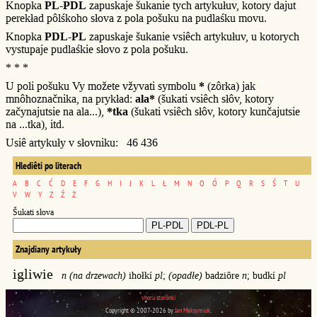
Knopka
PL-PDL
zapuskaje šukanie tych artykułuv, kotory dajut
perekład pôlśkoho słova z pola pošuku na pudlaśku movu.
Knopka
PDL-PL
zapuskaje šukanie vsiêch artykułuv, u kotorych
vystupaje pudlaśkie słovo z pola pošuku.
* * *
U poli pošuku Vy možete vžyvati symbolu
*
(zôrka) jak
mnôhoznačnika, na prykład:
ala*
(šukati vsiêch słôv, kotory
začynajutsie na ala...),
*tka
(šukati vsiêch słôv, kotory kunčajutsie
na ...tka), itd.
Usiê artykuły v słovniku: 46 436
Hlediêti po literach
A
B
C
Ć
D
E
F
G
H
I
J
K
L
Ł
M
N
O
Ó
P
Q
R
S
Ś
T
U
V
W
Y
Z
Ź
Ż
Šukati słova
Znajdiany artykuły
igliwie
n (na drzewach)
ihołkí
pl
;
(opadłe)
badziôre
n
; budkí
pl
vhoru storônki
Copyright © 2007-2026 by
Jan Maksymiuk
.