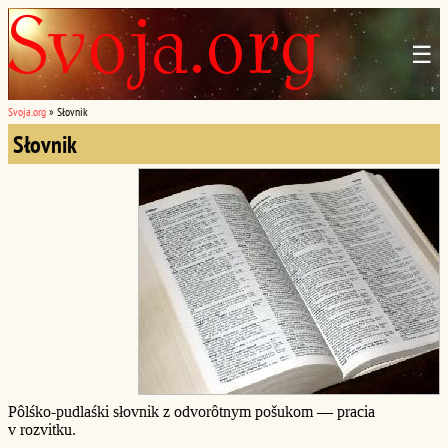
☰
Svoja.org
»
Słovnik
Słovnik
Pôlśko-pudlaśki słovnik z odvorôtnym pošukom — pracia
v rozvitku.