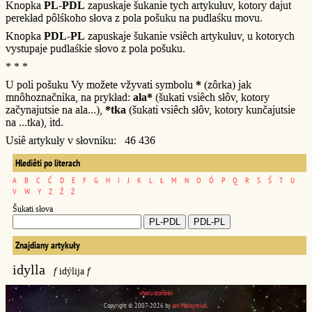
Knopka
PL-PDL
zapuskaje šukanie tych artykułuv, kotory dajut
perekład pôlśkoho słova z pola pošuku na pudlaśku movu.
Knopka
PDL-PL
zapuskaje šukanie vsiêch artykułuv, u kotorych
vystupaje pudlaśkie słovo z pola pošuku.
* * *
U poli pošuku Vy možete vžyvati symbolu
*
(zôrka) jak
mnôhoznačnika, na prykład:
ala*
(šukati vsiêch słôv, kotory
začynajutsie na ala...),
*tka
(šukati vsiêch słôv, kotory kunčajutsie
na ...tka), itd.
Usiê artykuły v słovniku: 46 436
Hlediêti po literach
A
B
C
Ć
D
E
F
G
H
I
J
K
L
Ł
M
N
O
Ó
P
Q
R
S
Ś
T
U
V
W
Y
Z
Ź
Ż
Šukati słova
Znajdiany artykuły
idylla
f
idýlija
f
vhoru storônki
Copyright © 2007-2026 by
Jan Maksymiuk
.