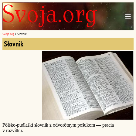
☰
Svoja.org
»
Słovnik
Słovnik
Pôlśko-pudlaśki słovnik z odvorôtnym pošukom — pracia
v rozvitku.