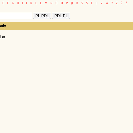
E
F
G
H
I
J
K
L
Ł
M
N
O
Ó
P
Q
R
S
Ś
T
U
V
W
Y
Z
Ź
Ż
kuły
l
m