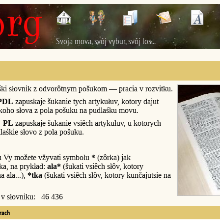
Svoja mova, svôj vybur, svôj los...
śki słovnik z odvorôtnym pošukom — pracia v rozvitku.
PDL
zapuskaje šukanie tych artykułuv, kotory dajut
śkoho słova z pola pošuku na pudlaśku movu.
-PL
zapuskaje šukanie vsiêch artykułuv, u kotorych
laśkie słovo z pola pošuku.
u Vy možete vžyvati symbolu
*
(zôrka) jak
a, na prykład:
ala*
(šukati vsiêch słôv, kotory
a ala...),
*tka
(šukati vsiêch słôv, kotory kunčajutsie na
y v słovniku: 46 436
erach