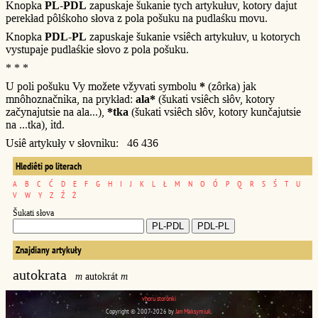
Knopka
PL-PDL
zapuskaje šukanie tych artykułuv, kotory dajut
perekład pôlśkoho słova z pola pošuku na pudlaśku movu.
Knopka
PDL-PL
zapuskaje šukanie vsiêch artykułuv, u kotorych
vystupaje pudlaśkie słovo z pola pošuku.
* * *
U poli pošuku Vy možete vžyvati symbolu
*
(zôrka) jak
mnôhoznačnika, na prykład:
ala*
(šukati vsiêch słôv, kotory
začynajutsie na ala...),
*tka
(šukati vsiêch słôv, kotory kunčajutsie
na ...tka), itd.
Usiê artykuły v słovniku: 46 436
Hlediêti po literach
A
B
C
Ć
D
E
F
G
H
I
J
K
L
Ł
M
N
O
Ó
P
Q
R
S
Ś
T
U
V
W
Y
Z
Ź
Ż
Šukati słova
Znajdiany artykuły
autokrata
m
autokrát
m
vhoru storônki
Copyright © 2007-2026 by
Jan Maksymiuk
.