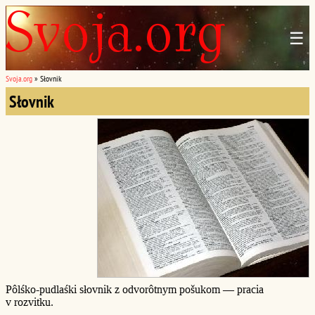
☰
Svoja.org
»
Słovnik
Słovnik
Pôlśko-pudlaśki słovnik z odvorôtnym pošukom — pracia
v rozvitku.