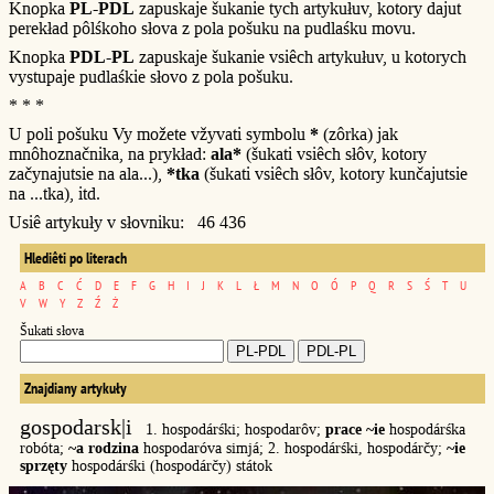
Knopka
PL-PDL
zapuskaje šukanie tych artykułuv, kotory dajut
perekład pôlśkoho słova z pola pošuku na pudlaśku movu.
Knopka
PDL-PL
zapuskaje šukanie vsiêch artykułuv, u kotorych
vystupaje pudlaśkie słovo z pola pošuku.
* * *
U poli pošuku Vy možete vžyvati symbolu
*
(zôrka) jak
mnôhoznačnika, na prykład:
ala*
(šukati vsiêch słôv, kotory
začynajutsie na ala...),
*tka
(šukati vsiêch słôv, kotory kunčajutsie
na ...tka), itd.
Usiê artykuły v słovniku: 46 436
Hlediêti po literach
A
B
C
Ć
D
E
F
G
H
I
J
K
L
Ł
M
N
O
Ó
P
Q
R
S
Ś
T
U
V
W
Y
Z
Ź
Ż
Šukati słova
Znajdiany artykuły
gospodarsk|i
1. hospodárśki; hospodarôv;
prace ~ie
hospodárśka
robóta;
~a rodzina
hospodaróva simjá; 2. hospodárśki, hospodárčy;
~ie
sprzęty
hospodárśki (hospodárčy) státok