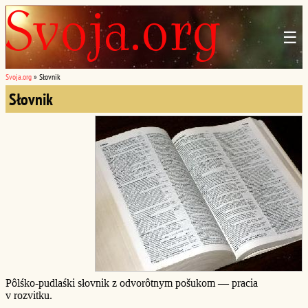
☰
Svoja.org
»
Słovnik
Słovnik
Pôlśko-pudlaśki słovnik z odvorôtnym pošukom — pracia
v rozvitku.