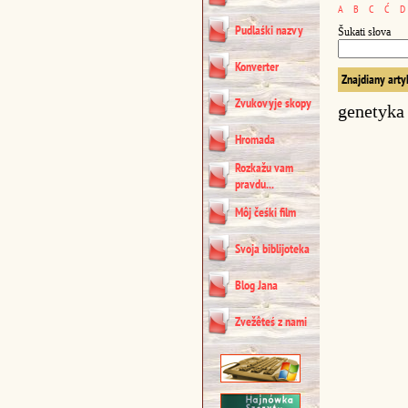
A
B
C
Ć
D
Pudlaśki nazvy
Šukati słova
Konverter
Znajdiany arty
Zvukovyje skopy
genetyka
Hromada
Rozkažu vam
pravdu...
Môj čeśki film
Svoja biblijoteka
Blog Jana
Zvežêteś z nami