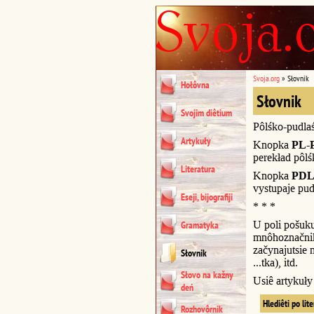
Svoja.org
»
Słovnik
Hołôvna
Słovnik
Svojim diêtium
Pôlśko-pudla
Artykuły
Knopka
PL-
perekład pôl
Literatura
Knopka
PDL
vystupaje pud
Eseji, bijografiji
* * *
U poli pošuk
Gramatyka
mnôhoznačnik
začynajutsie n
Słovnik
...tka), itd.
Słovo na kažny
Usiê artykuł
deń
Hlediêti po lit
Rozhovôrnik