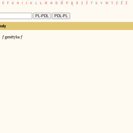
E
F
G
H
I
J
K
L
Ł
M
N
O
Ó
P
Q
R
S
Ś
T
U
V
W
Y
Z
Ź
Ż
kuły
f
genétyka
f