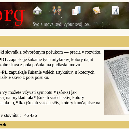
Svoja mova, svôj vybur, svôj los...
śki słovnik z odvorôtnym pošukom — pracia v rozvitku.
PDL
zapuskaje šukanie tych artykułuv, kotory dajut
śkoho słova z pola pošuku na pudlaśku movu.
-PL
zapuskaje šukanie vsiêch artykułuv, u kotorych
laśkie słovo z pola pošuku.
u Vy možete vžyvati symbolu
*
(zôrka) jak
a, na prykład:
ala*
(šukati vsiêch słôv, kotory
a ala...),
*tka
(šukati vsiêch słôv, kotory kunčajutsie na
y v słovniku: 46 436
erach