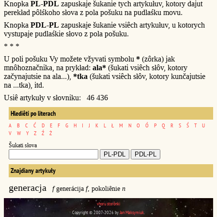
Knopka
PL-PDL
zapuskaje šukanie tych artykułuv, kotory dajut
perekład pôlśkoho słova z pola pošuku na pudlaśku movu.
Knopka
PDL-PL
zapuskaje šukanie vsiêch artykułuv, u kotorych
vystupaje pudlaśkie słovo z pola pošuku.
* * *
U poli pošuku Vy možete vžyvati symbolu
*
(zôrka) jak
mnôhoznačnika, na prykład:
ala*
(šukati vsiêch słôv, kotory
začynajutsie na ala...),
*tka
(šukati vsiêch słôv, kotory kunčajutsie
na ...tka), itd.
Usiê artykuły v słovniku: 46 436
Hlediêti po literach
A
B
C
Ć
D
E
F
G
H
I
J
K
L
Ł
M
N
O
Ó
P
Q
R
S
Ś
T
U
V
W
Y
Z
Ź
Ż
Šukati słova
Znajdiany artykuły
generacja
f
generácija
f
, pokoliênie
n
vhoru storônki
Copyright © 2007-2026 by
Jan Maksymiuk
.