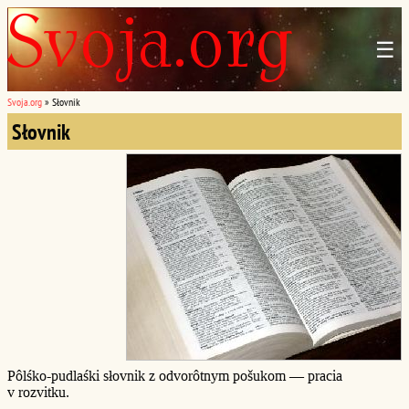
☰
Svoja.org
»
Słovnik
Słovnik
Pôlśko-pudlaśki słovnik z odvorôtnym pošukom — pracia
v rozvitku.