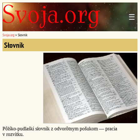
☰
Svoja.org
»
Słovnik
Słovnik
Pôlśko-pudlaśki słovnik z odvorôtnym pošukom — pracia
v rozvitku.