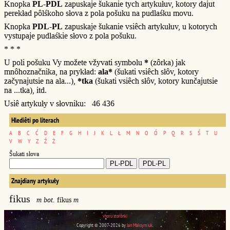
Knopka
PL-PDL
zapuskaje šukanie tych artykułuv, kotory dajut
perekład pôlśkoho słova z pola pošuku na pudlaśku movu.
Knopka
PDL-PL
zapuskaje šukanie vsiêch artykułuv, u kotorych
vystupaje pudlaśkie słovo z pola pošuku.
* * *
U poli pošuku Vy možete vžyvati symbolu
*
(zôrka) jak
mnôhoznačnika, na prykład:
ala*
(šukati vsiêch słôv, kotory
začynajutsie na ala...),
*tka
(šukati vsiêch słôv, kotory kunčajutsie
na ...tka), itd.
Usiê artykuły v słovniku: 46 436
Hlediêti po literach
A
B
C
Ć
D
E
F
G
H
I
J
K
L
Ł
M
N
O
Ó
P
Q
R
S
Ś
T
U
V
W
Y
Z
Ź
Ż
Šukati słova
Znajdiany artykuły
fikus
m bot.
fíkus
m
vhoru storônki
Copyright © 2007-2026 by
Jan Maksymiuk
.