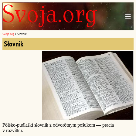
☰
Svoja.org
»
Słovnik
Słovnik
Pôlśko-pudlaśki słovnik z odvorôtnym pošukom — pracia
v rozvitku.