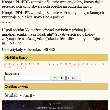
Knopka
PL-PDL
zapuskaje šukanie tych artykułuv, kotory dajut
perekład pôlśkoho słova z pola pošuku na pudlaśku movu.
Knopka
PDL-PL
zapuskaje šukanie vsiêch artykułuv, u kotorych
vystupaje pudlaśkie słovo z pola pošuku.
* * *
U poli pošuku Vy možete vžyvati symbolu
*
(zôrka) jak
mnôhoznačnika, na prykład:
ala*
(šukati vsiêch słôv, kotory
začynajutsie na ala...),
*tka
(šukati vsiêch słôv, kotory kunčajutsie
na ...tka), itd.
Usiê artykuły v słovniku: 46 436
Hlediêti po literach
A
B
C
Ć
D
E
F
G
H
I
J
K
L
Ł
M
N
O
Ó
P
Q
R
S
Ś
T
U
V
W
Y
Z
Ź
Ż
Šukati słova
Znajdiany artykuły
feudał
m
feudáł
m
vhoru storônki
Copyright © 2007-2026 by
Jan Maksymiuk
.