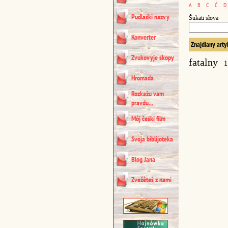
A
B
C
Ć
D
Pudlaśki nazvy
Šukati słova
Konverter
Znajdiany arty
Zvukovyje skopy
fatalny
1
Hromada
Rozkažu vam
pravdu...
Môj čeśki film
Svoja biblijoteka
Blog Jana
Zvežêteś z nami