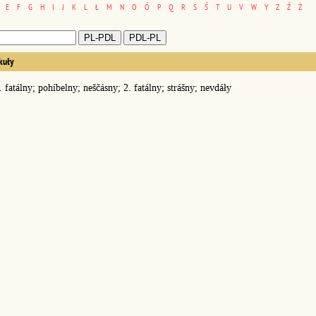
E
F
G
H
I
J
K
L
Ł
M
N
O
Ó
P
Q
R
S
Ś
T
U
V
W
Y
Z
Ź
Ż
kuły
. fatálny; pohíbelny; neščásny; 2. fatálny; strášny; nevdáły