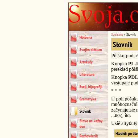
Svoja.org
»
Słovnik
Hołôvna
Słovnik
Svojim diêtium
Pôlśko-pudla
Artykuły
Knopka
PL-
perekład pôl
Literatura
Knopka
PDL
vystupaje pud
Eseji, bijografiji
* * *
U poli pošuk
Gramatyka
mnôhoznačnik
začynajutsie n
Słovnik
...tka), itd.
Słovo na kažny
Usiê artykuł
deń
Hlediêti po lit
Rozhovôrnik