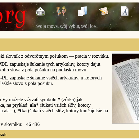
Svoja mova, svôj vybur, svôj los...
śki słovnik z odvorôtnym pošukom — pracia v rozvitku.
PDL
zapuskaje šukanie tych artykułuv, kotory dajut
śkoho słova z pola pošuku na pudlaśku movu.
-PL
zapuskaje šukanie vsiêch artykułuv, u kotorych
laśkie słovo z pola pošuku.
u Vy možete vžyvati symbolu
*
(zôrka) jak
a, na prykład:
ala*
(šukati vsiêch słôv, kotory
a ala...),
*tka
(šukati vsiêch słôv, kotory kunčajutsie na
y v słovniku: 46 436
erach