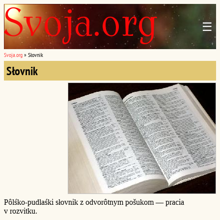
☰
Svoja.org
»
Słovnik
Słovnik
Pôlśko-pudlaśki słovnik z odvorôtnym pošukom — pracia
v rozvitku.