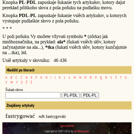
Knopka
PL-PDL
zapuskaje šukanie tych artykułuv, kotory dajut
perekład pôlśkoho słova z pola pošuku na pudlaśku movu.
Knopka
PDL-PL
zapuskaje šukanie vsiêch artykułuv, u kotorych
vystupaje pudlaśkie słovo z pola pošuku.
* * *
U poli pošuku Vy možete vžyvati symbolu
*
(zôrka) jak
mnôhoznačnika, na prykład:
ala*
(šukati vsiêch słôv, kotory
začynajutsie na ala...),
*tka
(šukati vsiêch słôv, kotory kunčajutsie
na ...tka), itd.
Usiê artykuły v słovniku: 46 436
Hlediêti po literach
A
B
C
Ć
D
E
F
G
H
I
J
K
L
Ł
M
N
O
Ó
P
Q
R
S
Ś
T
U
V
W
Y
Z
Ź
Ż
Šukati słova
Znajdiany artykuły
fastrygować
ndk
fastrygováti
vhoru storônki
Copyright © 2007-2026 by
Jan Maksymiuk
.