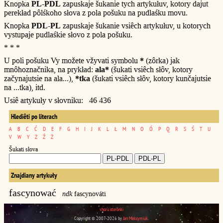
Knopka
PL-PDL
zapuskaje šukanie tych artykułuv, kotory dajut
perekład pôlśkoho słova z pola pošuku na pudlaśku movu.
Knopka
PDL-PL
zapuskaje šukanie vsiêch artykułuv, u kotorych
vystupaje pudlaśkie słovo z pola pošuku.
* * *
U poli pošuku Vy možete vžyvati symbolu
*
(zôrka) jak
mnôhoznačnika, na prykład:
ala*
(šukati vsiêch słôv, kotory
začynajutsie na ala...),
*tka
(šukati vsiêch słôv, kotory kunčajutsie
na ...tka), itd.
Usiê artykuły v słovniku: 46 436
Hlediêti po literach
A
B
C
Ć
D
E
F
G
H
I
J
K
L
Ł
M
N
O
Ó
P
Q
R
S
Ś
T
U
V
W
Y
Z
Ź
Ż
Šukati słova
Znajdiany artykuły
fascynować
ndk
fascynováti
vhoru storônki
Copyright © 2007-2026 by
Jan Maksymiuk
.