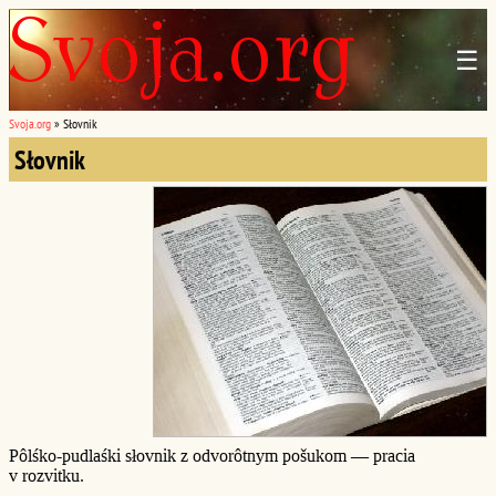
☰
Svoja.org
»
Słovnik
Słovnik
Pôlśko-pudlaśki słovnik z odvorôtnym pošukom — pracia
v rozvitku.