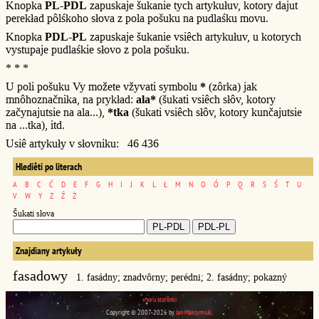
Knopka
PL-PDL
zapuskaje šukanie tych artykułuv, kotory dajut
perekład pôlśkoho słova z pola pošuku na pudlaśku movu.
Knopka
PDL-PL
zapuskaje šukanie vsiêch artykułuv, u kotorych
vystupaje pudlaśkie słovo z pola pošuku.
* * *
U poli pošuku Vy možete vžyvati symbolu
*
(zôrka) jak
mnôhoznačnika, na prykład:
ala*
(šukati vsiêch słôv, kotory
začynajutsie na ala...),
*tka
(šukati vsiêch słôv, kotory kunčajutsie
na ...tka), itd.
Usiê artykuły v słovniku: 46 436
Hlediêti po literach
A
B
C
Ć
D
E
F
G
H
I
J
K
L
Ł
M
N
O
Ó
P
Q
R
S
Ś
T
U
V
W
Y
Z
Ź
Ż
Šukati słova
Znajdiany artykuły
fasadowy
1. fasádny; znadvôrny; perédni; 2. fasádny; pokazný
vhoru storônki
Copyright © 2007-2026 by
Jan Maksymiuk
.