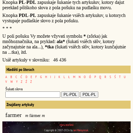
Knopka
PL-PDL
zapuskaje šukanie tych artykułuv, kotory dajut
perekład pôlśkoho słova z pola pošuku na pudlaśku movu.
Knopka
PDL-PL
zapuskaje šukanie vsiêch artykułuv, u kotorych
vystupaje pudlaśkie słovo z pola pošuku.
* * *
U poli pošuku Vy možete vžyvati symbolu
*
(zôrka) jak
mnôhoznačnika, na prykład:
ala*
(šukati vsiêch słôv, kotory
začynajutsie na ala...),
*tka
(šukati vsiêch słôv, kotory kunčajutsie
na ...tka), itd.
Usiê artykuły v słovniku: 46 436
Hlediêti po literach
A
B
C
Ć
D
E
F
G
H
I
J
K
L
Ł
M
N
O
Ó
P
Q
R
S
Ś
T
U
V
W
Y
Z
Ź
Ż
Šukati słova
Znajdiany artykuły
farmer
m
fármer
m
vhoru storônki
Copyright © 2007-2026 by
Jan Maksymiuk
.