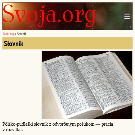
☰
Svoja.org
»
Słovnik
Słovnik
Pôlśko-pudlaśki słovnik z odvorôtnym pošukom — pracia
v rozvitku.