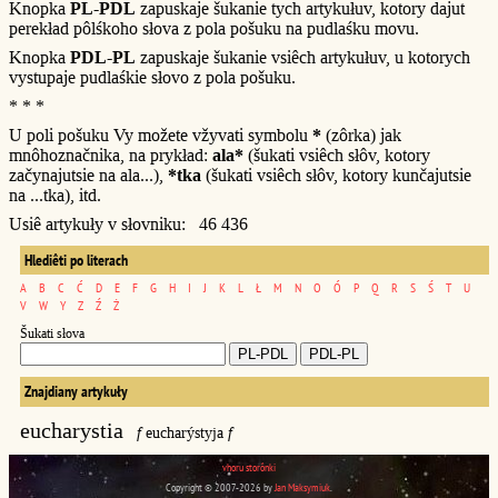
Knopka
PL-PDL
zapuskaje šukanie tych artykułuv, kotory dajut
perekład pôlśkoho słova z pola pošuku na pudlaśku movu.
Knopka
PDL-PL
zapuskaje šukanie vsiêch artykułuv, u kotorych
vystupaje pudlaśkie słovo z pola pošuku.
* * *
U poli pošuku Vy možete vžyvati symbolu
*
(zôrka) jak
mnôhoznačnika, na prykład:
ala*
(šukati vsiêch słôv, kotory
začynajutsie na ala...),
*tka
(šukati vsiêch słôv, kotory kunčajutsie
na ...tka), itd.
Usiê artykuły v słovniku: 46 436
Hlediêti po literach
A
B
C
Ć
D
E
F
G
H
I
J
K
L
Ł
M
N
O
Ó
P
Q
R
S
Ś
T
U
V
W
Y
Z
Ź
Ż
Šukati słova
Znajdiany artykuły
eucharystia
f
eucharýstyja
f
vhoru storônki
Copyright © 2007-2026 by
Jan Maksymiuk
.