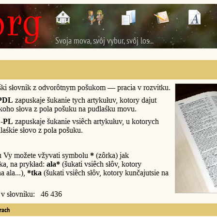
Svoja mova, svôj vybur, svôj los...
śki słovnik z odvorôtnym pošukom — pracia v rozvitku.
PDL
zapuskaje šukanie tych artykułuv, kotory dajut
śkoho słova z pola pošuku na pudlaśku movu.
-PL
zapuskaje šukanie vsiêch artykułuv, u kotorych
laśkie słovo z pola pošuku.
u Vy možete vžyvati symbolu
*
(zôrka) jak
a, na prykład:
ala*
(šukati vsiêch słôv, kotory
a ala...),
*tka
(šukati vsiêch słôv, kotory kunčajutsie na
y v słovniku: 46 436
erach