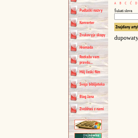
A
B
C
Ć
D
Pudlaśki nazvy
Šukati słova
Konverter
Znajdiany arty
Zvukovyje skopy
dupowat
Hromada
Rozkažu vam
pravdu...
Môj čeśki film
Svoja biblijoteka
Blog Jana
Zvežêteś z nami