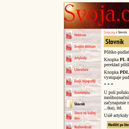
Svoja.org
»
Słovnik
Hołôvna
Słovnik
Svojim diêtium
Pôlśko-pudla
Artykuły
Knopka
PL-
perekład pôl
Literatura
Knopka
PDL
vystupaje pud
Eseji, bijografiji
* * *
U poli pošuk
Gramatyka
mnôhoznačnik
začynajutsie n
Słovnik
...tka), itd.
Słovo na kažny
Usiê artykuł
deń
Hlediêti po lit
Rozhovôrnik