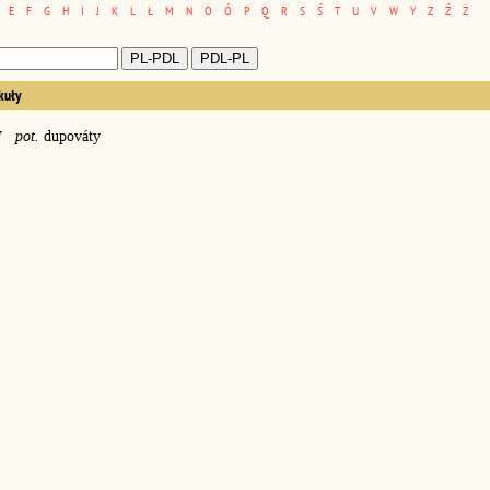
E
F
G
H
I
J
K
L
Ł
M
N
O
Ó
P
Q
R
S
Ś
T
U
V
W
Y
Z
Ź
Ż
kuły
y
pot.
dupováty