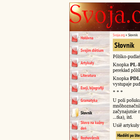
Svoja.org
»
Słovnik
Hołôvna
Słovnik
Svojim diêtium
Pôlśko-pudla
Artykuły
Knopka
PL-
perekład pôl
Literatura
Knopka
PDL
vystupaje pud
Eseji, bijografiji
* * *
U poli pošuk
Gramatyka
mnôhoznačnik
začynajutsie n
Słovnik
...tka), itd.
Słovo na kažny
Usiê artykuł
deń
Hlediêti po lit
Rozhovôrnik