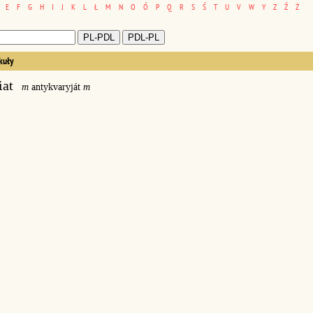
E
F
G
H
I
J
K
L
Ł
M
N
O
Ó
P
Q
R
S
Ś
T
U
V
W
Y
Z
Ź
Ż
kuły
iat
m
antykvaryját
m