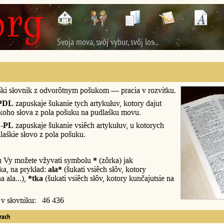
Svoja mova, svôj vybur, svôj los...
śki słovnik z odvorôtnym pošukom — pracia v rozvitku.
PDL
zapuskaje šukanie tych artykułuv, kotory dajut
śkoho słova z pola pošuku na pudlaśku movu.
-PL
zapuskaje šukanie vsiêch artykułuv, u kotorych
laśkie słovo z pola pošuku.
u Vy možete vžyvati symbolu
*
(zôrka) jak
a, na prykład:
ala*
(šukati vsiêch słôv, kotory
a ala...),
*tka
(šukati vsiêch słôv, kotory kunčajutsie na
y v słovniku: 46 436
erach