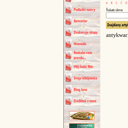
A
B
C
Ć
D
Pudlaśki nazvy
Šukati słova
Konverter
Znajdiany arty
Zvukovyje skopy
antykwar
Hromada
Rozkažu vam
pravdu...
Môj čeśki film
Svoja biblijoteka
Blog Jana
Zvežêteś z nami