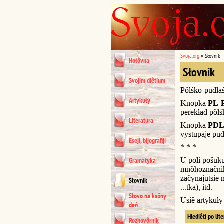
Svoja.org
»
Słovnik
Hołôvna
Słovnik
Svojim diêtium
Pôlśko-pudla
Artykuły
Knopka
PL-
perekład pôl
Literatura
Knopka
PDL
vystupaje pud
Eseji, bijografiji
* * *
U poli pošuk
Gramatyka
mnôhoznačnik
začynajutsie n
Słovnik
...tka), itd.
Słovo na kažny
Usiê artykuł
deń
Hlediêti po lit
Rozhovôrnik