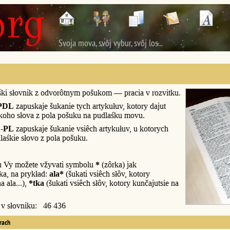
Svoja mova, svôj vybur, svôj los...
śki słovnik z odvorôtnym pošukom — pracia v rozvitku.
PDL
zapuskaje šukanie tych artykułuv, kotory dajut
śkoho słova z pola pošuku na pudlaśku movu.
-PL
zapuskaje šukanie vsiêch artykułuv, u kotorych
laśkie słovo z pola pošuku.
u Vy možete vžyvati symbolu
*
(zôrka) jak
a, na prykład:
ala*
(šukati vsiêch słôv, kotory
a ala...),
*tka
(šukati vsiêch słôv, kotory kunčajutsie na
y v słovniku: 46 436
erach