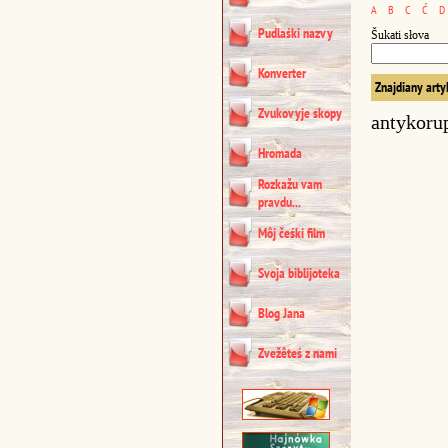
A
B
C
Ć
D
Pudlaśki nazvy
Šukati słova
Konverter
Znajdiany arty
Zvukovyje skopy
antykoru
Hromada
Rozkažu vam
pravdu...
Môj čeśki film
Svoja biblijoteka
Blog Jana
Zvežêteś z nami