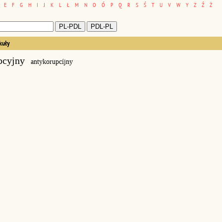
E
F
G
H
I
J
K
L
Ł
M
N
O
Ó
P
Q
R
S
Ś
T
U
V
W
Y
Z
Ź
Ż
kuły
pcyjny
antykorupcíjny