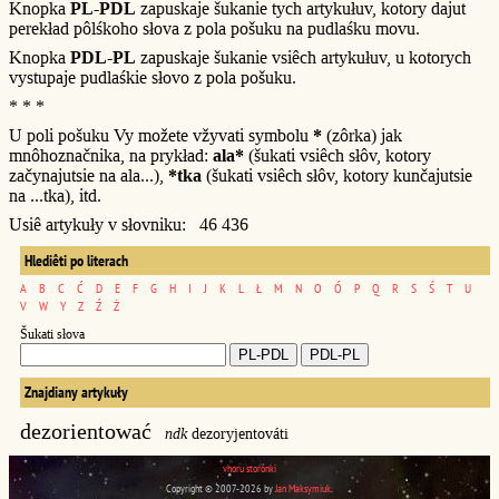
Knopka
PL-PDL
zapuskaje šukanie tych artykułuv, kotory dajut
perekład pôlśkoho słova z pola pošuku na pudlaśku movu.
Knopka
PDL-PL
zapuskaje šukanie vsiêch artykułuv, u kotorych
vystupaje pudlaśkie słovo z pola pošuku.
* * *
U poli pošuku Vy možete vžyvati symbolu
*
(zôrka) jak
mnôhoznačnika, na prykład:
ala*
(šukati vsiêch słôv, kotory
začynajutsie na ala...),
*tka
(šukati vsiêch słôv, kotory kunčajutsie
na ...tka), itd.
Usiê artykuły v słovniku: 46 436
Hlediêti po literach
A
B
C
Ć
D
E
F
G
H
I
J
K
L
Ł
M
N
O
Ó
P
Q
R
S
Ś
T
U
V
W
Y
Z
Ź
Ż
Šukati słova
Znajdiany artykuły
dezorientować
ndk
dezoryjentováti
vhoru storônki
Copyright © 2007-2026 by
Jan Maksymiuk
.