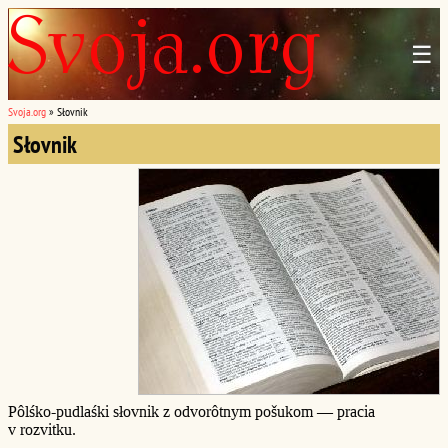
☰
Svoja.org
»
Słovnik
Słovnik
Pôlśko-pudlaśki słovnik z odvorôtnym pošukom — pracia
v rozvitku.