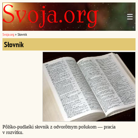
☰
Svoja.org
»
Słovnik
Słovnik
Pôlśko-pudlaśki słovnik z odvorôtnym pošukom — pracia
v rozvitku.