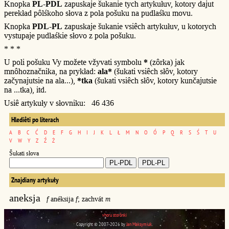
Knopka
PL-PDL
zapuskaje šukanie tych artykułuv, kotory dajut
perekład pôlśkoho słova z pola pošuku na pudlaśku movu.
Knopka
PDL-PL
zapuskaje šukanie vsiêch artykułuv, u kotorych
vystupaje pudlaśkie słovo z pola pošuku.
* * *
U poli pošuku Vy možete vžyvati symbolu
*
(zôrka) jak
mnôhoznačnika, na prykład:
ala*
(šukati vsiêch słôv, kotory
začynajutsie na ala...),
*tka
(šukati vsiêch słôv, kotory kunčajutsie
na ...tka), itd.
Usiê artykuły v słovniku: 46 436
Hlediêti po literach
A
B
C
Ć
D
E
F
G
H
I
J
K
L
Ł
M
N
O
Ó
P
Q
R
S
Ś
T
U
V
W
Y
Z
Ź
Ż
Šukati słova
Znajdiany artykuły
aneksja
f
anéksija
f
; zachvát
m
vhoru storônki
Copyright © 2007-2026 by
Jan Maksymiuk
.