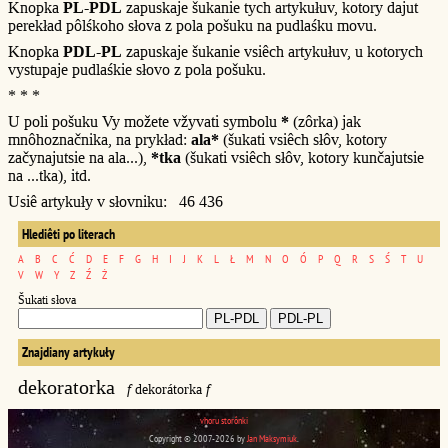
Knopka
PL-PDL
zapuskaje šukanie tych artykułuv, kotory dajut
perekład pôlśkoho słova z pola pošuku na pudlaśku movu.
Knopka
PDL-PL
zapuskaje šukanie vsiêch artykułuv, u kotorych
vystupaje pudlaśkie słovo z pola pošuku.
* * *
U poli pošuku Vy možete vžyvati symbolu
*
(zôrka) jak
mnôhoznačnika, na prykład:
ala*
(šukati vsiêch słôv, kotory
začynajutsie na ala...),
*tka
(šukati vsiêch słôv, kotory kunčajutsie
na ...tka), itd.
Usiê artykuły v słovniku: 46 436
Hlediêti po literach
A
B
C
Ć
D
E
F
G
H
I
J
K
L
Ł
M
N
O
Ó
P
Q
R
S
Ś
T
U
V
W
Y
Z
Ź
Ż
Šukati słova
Znajdiany artykuły
dekoratorka
f
dekorátorka
f
vhoru storônki
Copyright © 2007-2026 by
Jan Maksymiuk
.