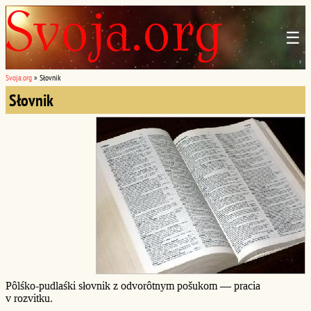
☰
Svoja.org
»
Słovnik
Słovnik
Pôlśko-pudlaśki słovnik z odvorôtnym pošukom — pracia
v rozvitku.