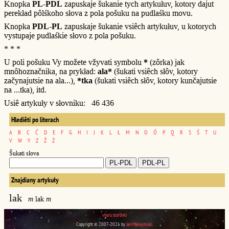
Knopka
PL-PDL
zapuskaje šukanie tych artykułuv, kotory dajut
perekład pôlśkoho słova z pola pošuku na pudlaśku movu.
Knopka
PDL-PL
zapuskaje šukanie vsiêch artykułuv, u kotorych
vystupaje pudlaśkie słovo z pola pošuku.
* * *
U poli pošuku Vy možete vžyvati symbolu
*
(zôrka) jak
mnôhoznačnika, na prykład:
ala*
(šukati vsiêch słôv, kotory
začynajutsie na ala...),
*tka
(šukati vsiêch słôv, kotory kunčajutsie
na ...tka), itd.
Usiê artykuły v słovniku: 46 436
Hlediêti po literach
A
B
C
Ć
D
E
F
G
H
I
J
K
L
Ł
M
N
O
Ó
P
Q
R
S
Ś
T
U
V
W
Y
Z
Ź
Ż
Šukati słova
Znajdiany artykuły
lak
m
lak
m
vhoru storônki
Copyright © 2007-2026 by
Jan Maksymiuk
.