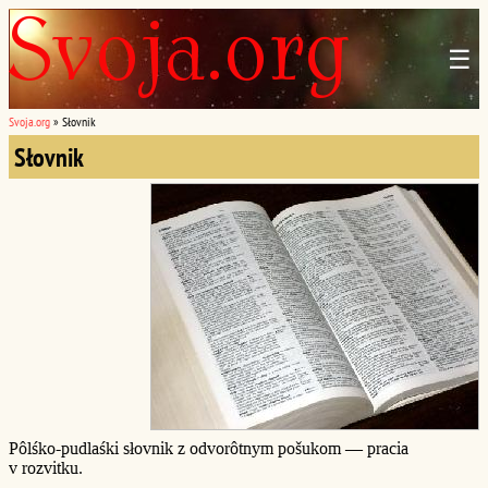
☰
Svoja.org
»
Słovnik
Słovnik
Pôlśko-pudlaśki słovnik z odvorôtnym pošukom — pracia
v rozvitku.