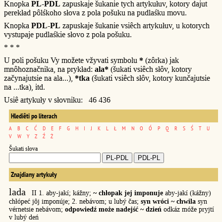
Knopka
PL-PDL
zapuskaje šukanie tych artykułuv, kotory dajut
perekład pôlśkoho słova z pola pošuku na pudlaśku movu.
Knopka
PDL-PL
zapuskaje šukanie vsiêch artykułuv, u kotorych
vystupaje pudlaśkie słovo z pola pošuku.
* * *
U poli pošuku Vy možete vžyvati symbolu
*
(zôrka) jak
mnôhoznačnika, na prykład:
ala*
(šukati vsiêch słôv, kotory
začynajutsie na ala...),
*tka
(šukati vsiêch słôv, kotory kunčajutsie
na ...tka), itd.
Usiê artykuły v słovniku: 46 436
Hlediêti po literach
A
B
C
Ć
D
E
F
G
H
I
J
K
L
Ł
M
N
O
Ó
P
Q
R
S
Ś
T
U
V
W
Y
Z
Ź
Ż
Šukati słova
Znajdiany artykuły
lada
II 1. aby-jakí; kážny;
~ chłopak jej imponuje
aby-jakí (kážny)
chłópeć jôj imponúje; 2. nebávom; u lubý čas;
syn wróci ~ chwila
syn
vérnetsie nebávom;
odpowiedź może nadejść ~ dzień
odkáz móže pryjtí
v lubý deń