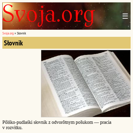
☰
Svoja.org
»
Słovnik
Słovnik
Pôlśko-pudlaśki słovnik z odvorôtnym pošukom — pracia
v rozvitku.