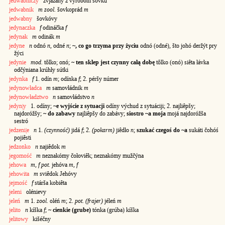
jedwabniczy
zvjázany z výrobom šóvku
jedwabnik
m zool.
šovkoprád
m
jedwabny
šovkóvy
jedynaczka
f
odináčka
f
jedynak
m
odinák
m
jedyne
n
odnó
n
, odné
n
;
~, co go trzyma przy życiu
odnó (odné), što johó deržýt pry
žýci
jedynie
mod.
tôlko; onó;
~ ten sklep jest czynny całą dobę
tôlko (onó) siêta łávka
odčýniana krúhły sútki
jedynka
f
1. odín
m
; odínka
f
; 2. péršy númer
jedynowładca
m
samovłádnik
m
jedynowładztwo
n
samovłádstvo
n
jedyn|y
1. odíny;
~e wyjście z sytuacji
odíny výchud z sytuáciji; 2. najliêpšy;
najdoróžšy;
~ do zabawy
najliêpšy do zabávy;
siostro ~a moja
mojá najdoróžša
sestró
jedzeni|e
n
1.
(czynność)
jidá
f
; 2.
(pokarm)
jiêdło
n
;
szukać czegoś do ~a
sukáti čohóś
pojiêsti
jedzonko
n
najiêdok
m
jegomość
m
neznakómy čołoviêk; neznakómy mužčýna
jehowa
m, f pot.
jehóva
m, f
jehowita
m
sviêdok Jehóvy
jejmość
f
stárša kobiêta
jeleni
olénievy
jeleń
m
1.
zool.
oléń
m
; 2.
pot. (frajer)
jéleń
m
jelito
n
kíška
f
;
~ cienkie (grube)
tónka (grúba) kíška
jelitowy
kišéčny