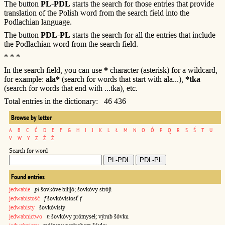
The button
PL-PDL
starts the search for those entries that provide
translation of the Polish word from the search field into the
Podlachian language.
The button
PDL-PL
starts the search for all the entries that include
the Podlachian word from the search field.
* * *
In the search field, you can use
*
character (asterisk) for a wildcard,
for example:
ala*
(search for words that start with ala...),
*tka
(search for words that end with ...tka), etc.
Total entries in the dictionary: 46 436
Browse by letter
A
B
C
Ć
D
E
F
G
H
I
J
K
L
Ł
M
N
O
Ó
P
Q
R
S
Ś
T
U
V
W
Y
Z
Ź
Ż
Search for word
Found entries
jedwabie
pl
šovkóve bilijó; šovkóvy stróji
jedwabistość
f
šovkóvistosť
f
jedwabisty
šovkóvisty
jedwabnictwo
n
šovkóvy prómyseł; výrub šóvku