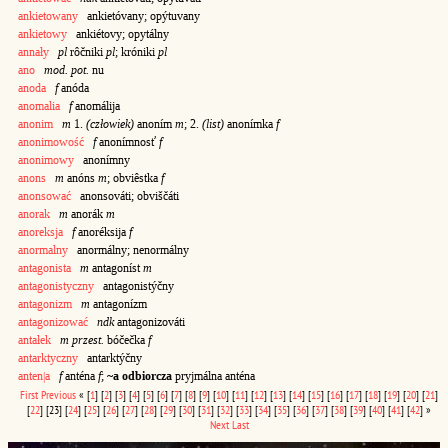
ankietowany
ankietóvany; opýtuvany
ankietowy
ankiétovy; opytálny
annały
pl
rôčniki
pl
; króniki
pl
ano
mod. pot.
nu
anoda
f
anóda
anomalia
f
anomálija
anonim
m
1.
(człowiek)
anoním
m
; 2.
(list)
anonímka
f
anonimowość
f
anonímnosť
f
anonimowy
anonímny
anons
m
anóns
m
; obviêstka
f
anonsować
anonsováti; obviščáti
anorak
m
anorák
m
anoreksja
f
anoréksija
f
anormalny
anormálny; nenormálny
antagonista
m
antagoníst
m
antagonistyczny
antagonistýčny
antagonizm
m
antagonízm
antagonizować
ndk
antagonizováti
antałek
m przest.
bóčečka
f
antarktyczny
antarktýčny
anten|a
f
anténa
f
;
~a odbiorcza
pryjmálna anténa
First
Previous
«
[
1
]
[
2
]
[
3
]
[
4
]
[
5
]
[
6
]
[
7
]
[
8
]
[
9
]
[
10
]
[
11
]
[
12
]
[
13
]
[
14
]
[
15
]
[
16
]
[
17
]
[
18
]
[
19
]
[
20
]
[
21
]
[
22
]
[23]
[
24
]
[
25
]
[
26
]
[
27
]
[
28
]
[
29
]
[
30
]
[
31
]
[
32
]
[
33
]
[
34
]
[
35
]
[
36
]
[
37
]
[
38
]
[
39
]
[
40
]
[
41
]
[
42
]
»
Next
Last