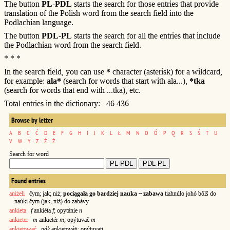
The button
PL-PDL
starts the search for those entries that provide
translation of the Polish word from the search field into the
Podlachian language.
The button
PDL-PL
starts the search for all the entries that include
the Podlachian word from the search field.
* * *
In the search field, you can use
*
character (asterisk) for a wildcard,
for example:
ala*
(search for words that start with ala...),
*tka
(search for words that end with ...tka), etc.
Total entries in the dictionary: 46 436
Browse by letter
A
B
C
Ć
D
E
F
G
H
I
J
K
L
Ł
M
N
O
Ó
P
Q
R
S
Ś
T
U
V
W
Y
Z
Ź
Ż
Search for word
Found entries
aniżeli
čym; jak; niż;
pociągała go bardziej nauka ~ zabawa
tiahnúło johó bôlš do
naúki čym (jak, niż) do zabávy
ankieta
f
ankiéta
f
; opytánie
n
ankieter
m
ankietér
m
; opýtuvač
m
ankietować
ndk
ankietováti; opýtuvati