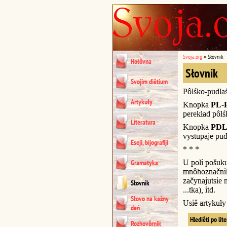
Svoja.org
»
Słovnik
Hołôvna
Słovnik
Svojim diêtium
Pôlśko-pudla
Artykuły
Knopka
PL-
perekład pôl
Literatura
Knopka
PDL
vystupaje pud
Eseji, bijografiji
* * *
U poli pošuk
Gramatyka
mnôhoznačnik
začynajutsie n
Słovnik
...tka), itd.
Słovo na kažny
Usiê artykuł
deń
Hlediêti po lit
Rozhovôrnik