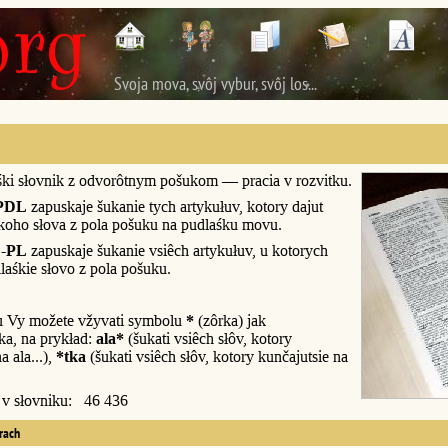
Svoja mova, svôj vybur, svôj los...
śki słovnik z odvorôtnym pošukom — pracia v rozvitku.
PDL
zapuskaje šukanie tych artykułuv, kotory dajut
śkoho słova z pola pošuku na pudlaśku movu.
-PL
zapuskaje šukanie vsiêch artykułuv, u kotorych
laśkie słovo z pola pošuku.
u Vy možete vžyvati symbolu
*
(zôrka) jak
a, na prykład:
ala*
(šukati vsiêch słôv, kotory
a ala...),
*tka
(šukati vsiêch słôv, kotory kunčajutsie na
y v słovniku: 46 436
erach