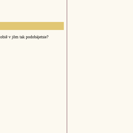
tobiê v jôm tak podobájetsie?