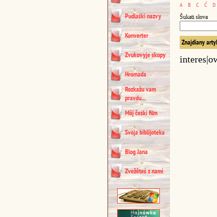
A
B
C
Ć
D
Pudlaśki nazvy
Šukati słova
Konverter
Znajdiany arty
Zvukovyje skopy
interes|o
Hromada
Rozkažu vam
pravdu...
Môj čeśki film
Svoja biblijoteka
Blog Jana
Zvežêteś z nami