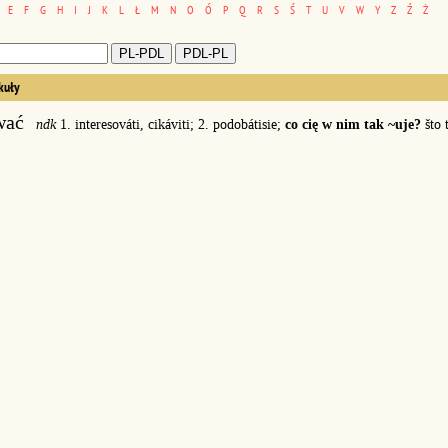
E
F
G
H
I
J
K
L
Ł
M
N
O
Ó
P
Q
R
S
Ś
T
U
V
W
Y
Z
Ź
Ż
kuły
wać
ndk
1. interesováti, cikáviti; 2. podobátisie;
co cię w nim tak ~uje?
što 