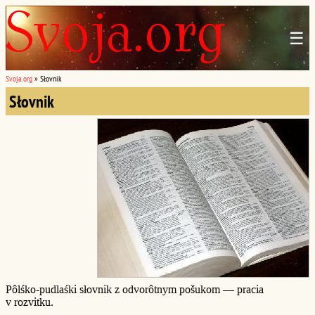
☰
Svoja.org
»
Słovnik
Słovnik
Pôlśko-pudlaśki słovnik z odvorôtnym pošukom — pracia
v rozvitku.