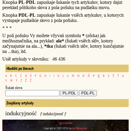
Knopka
PL-PDL
zapuskaje šukanie tych artykułuv, kotory dajut
perekład pôlśkoho słova z pola pošuku na pudlaśku movu.
Knopka
PDL-PL
zapuskaje šukanie vsiêch artykułuv, u kotorych
vystupaje pudlaśkie słovo z pola pošuku.
* * *
U poli pošuku Vy možete vžyvati symbolu
*
(zôrka) jak
mnôhoznačnika, na prykład:
ala*
(šukati vsiêch słôv, kotory
začynajutsie na ala...),
*tka
(šukati vsiêch słôv, kotory kunčajutsie
na ...tka), itd.
Usiê artykuły v słovniku: 46 436
Hlediêti po literach
A
B
C
Ć
D
E
F
G
H
I
J
K
L
Ł
M
N
O
Ó
P
Q
R
S
Ś
T
U
V
W
Y
Z
Ź
Ż
Šukati słova
Znajdiany artykuły
indukcyjność
f
indukcíjnosť
f
vhoru storônki
Copyright © 2007-2026 by
Jan Maksymiuk
.