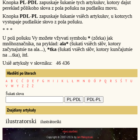
Knopka
PL-PDL
zapuskaje šukanie tych artykułuv, kotory dajut
perekład pôlśkoho słova z pola pošuku na pudlaśku movu.
Knopka
PDL-PL
zapuskaje šukanie vsiêch artykułuv, u kotorych
vystupaje pudlaśkie słovo z pola pošuku.
* * *
U poli pošuku Vy možete vžyvati symbolu
*
(zôrka) jak
mnôhoznačnika, na prykład:
ala*
(šukati vsiêch słôv, kotory
začynajutsie na ala...),
*tka
(šukati vsiêch słôv, kotory kunčajutsie
na ...tka), itd.
Usiê artykuły v słovniku: 46 436
Hlediêti po literach
A
B
C
Ć
D
E
F
G
H
I
J
K
L
Ł
M
N
O
Ó
P
Q
R
S
Ś
T
U
V
W
Y
Z
Ź
Ż
Šukati słova
Znajdiany artykuły
ilustratorski
ilustrátorśki
vhoru storônki
Copyright © 2007-2026 by
Jan Maksymiuk
.