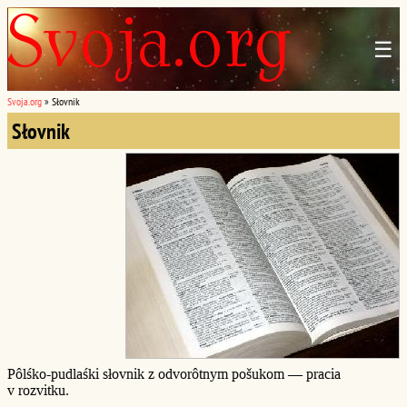
☰
Svoja.org
»
Słovnik
Słovnik
Pôlśko-pudlaśki słovnik z odvorôtnym pošukom — pracia
v rozvitku.