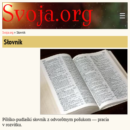
☰
Svoja.org
»
Słovnik
Słovnik
Pôlśko-pudlaśki słovnik z odvorôtnym pošukom — pracia
v rozvitku.