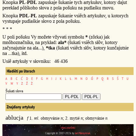
Knopka
PL-PDL
zapuskaje šukanie tych artykułuv, kotory dajut
perekład pôlśkoho słova z pola pošuku na pudlaśku movu.
Knopka
PDL-PL
zapuskaje šukanie vsiêch artykułuv, u kotorych
vystupaje pudlaśkie słovo z pola pošuku.
* * *
U poli pošuku Vy možete vžyvati symbolu
*
(zôrka) jak
mnôhoznačnika, na prykład:
ala*
(šukati vsiêch słôv, kotory
začynajutsie na ala...),
*tka
(šukati vsiêch słôv, kotory kunčajutsie
na ...tka), itd.
Usiê artykuły v słovniku: 46 436
Hlediêti po literach
A
B
C
Ć
D
E
F
G
H
I
J
K
L
Ł
M
N
O
Ó
P
Q
R
S
Ś
T
U
V
W
Y
Z
Ź
Ż
Šukati słova
Znajdiany artykuły
ablucja
f
1.
rel.
obmyvánie
n
; 2. mytié
n
; obmyvánie
n
vhoru storônki
Copyright © 2007-2026 by
Jan Maksymiuk
.