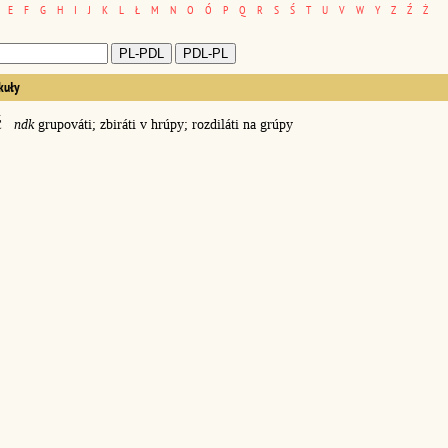
E
F
G
H
I
J
K
L
Ł
M
N
O
Ó
P
Q
R
S
Ś
T
U
V
W
Y
Z
Ź
Ż
kuły
ć
ndk
grupováti; zbiráti v hrúpy; rozdiláti na grúpy