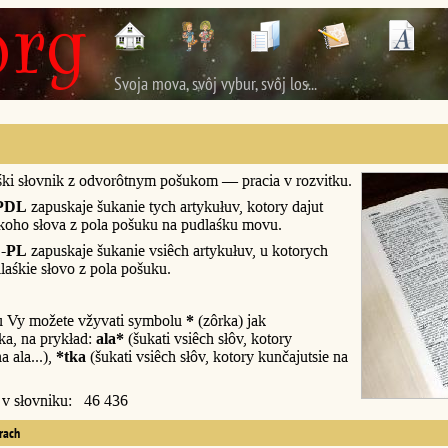
Svoja mova, svôj vybur, svôj los...
śki słovnik z odvorôtnym pošukom — pracia v rozvitku.
PDL
zapuskaje šukanie tych artykułuv, kotory dajut
śkoho słova z pola pošuku na pudlaśku movu.
-PL
zapuskaje šukanie vsiêch artykułuv, u kotorych
laśkie słovo z pola pošuku.
u Vy možete vžyvati symbolu
*
(zôrka) jak
a, na prykład:
ala*
(šukati vsiêch słôv, kotory
a ala...),
*tka
(šukati vsiêch słôv, kotory kunčajutsie na
y v słovniku: 46 436
erach