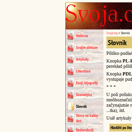
Svoja.org
»
Słovnik
Hołôvna
Słovnik
Svojim diêtium
Pôlśko-pudla
Artykuły
Knopka
PL-
perekład pôl
Literatura
Knopka
PDL
vystupaje pud
Eseji, bijografiji
* * *
U poli pošuk
Gramatyka
mnôhoznačnik
začynajutsie n
Słovnik
...tka), itd.
Słovo na kažny
Usiê artykuł
deń
Hlediêti po lit
Rozhovôrnik