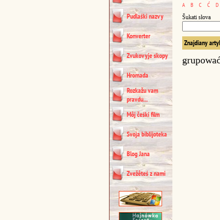
A
B
C
Ć
D
Pudlaśki nazvy
Šukati słova
Konverter
Znajdiany arty
Zvukovyje skopy
grupowa
Hromada
Rozkažu vam
pravdu...
Môj čeśki film
Svoja biblijoteka
Blog Jana
Zvežêteś z nami