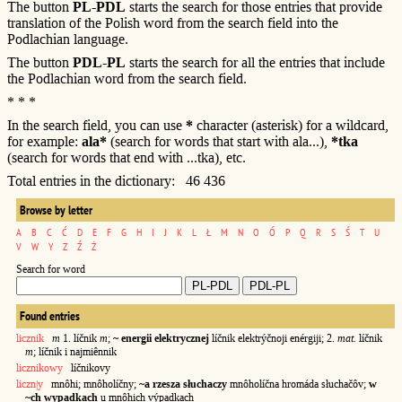
The button
PL-PDL
starts the search for those entries that provide
translation of the Polish word from the search field into the
Podlachian language.
The button
PDL-PL
starts the search for all the entries that include
the Podlachian word from the search field.
* * *
In the search field, you can use
*
character (asterisk) for a wildcard,
for example:
ala*
(search for words that start with ala...),
*tka
(search for words that end with ...tka), etc.
Total entries in the dictionary: 46 436
Browse by letter
A
B
C
Ć
D
E
F
G
H
I
J
K
L
Ł
M
N
O
Ó
P
Q
R
S
Ś
T
U
V
W
Y
Z
Ź
Ż
Search for word
Found entries
licznik
m
1. líčnik
m
;
~ energii elektrycznej
líčnik elektrýčnoji enérgiji; 2.
mat.
líčnik
m
;
líčnik i najmiênnik
licznikowy
líčnikovy
liczn|y
mnôhi; mnôholíčny;
~a rzesza słuchaczy
mnôholíčna hromáda słuchačôv;
w
~ch wypadkach
u mnôhich výpadkach