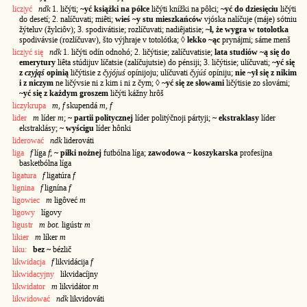
licz|yć
ndk
1. ličýti;
~yć książki na półce
ličýti knížki na pôłci;
~yć do dziesięciu
ličýti
do desetí; 2. nalíčuvati; miêti;
wieś ~y stu mieszkańców
vjóska nalíčuje (máje) sótniu
žýteluv (žylciôv); 3. spodivátisie; rozlíčuvati; nadiêjatisie;
~ł, że wygra w totolotka
spodivávsie (rozlíčuvav), što výjhraje v totolótka; ◊
lekko ~ąc
prynájmi; sáme menš
licz|yć się
ndk
1. ličýti odín odnohó; 2. ličýtisie; zalíčuvatisie;
lata studiów ~ą się do
emerytury
liêta stúdijuv líčatsie (zalíčujutsie) do pénsiji; 3. ličýtisie; ulíčuvati;
~yć się
z
czyjąś
opinią
ličýtisie z
čyjójuś
opínijoju; ulíčuvati
čyjúś
opíniju;
nie ~ył się z nikim
i z niczym
ne ličývsie ni z kim i ni z čym; ◊
~yć się ze słowami
ličýtisie zo słovámi;
~yć się z każdym groszem
ličýti kážny hrôš
liczykrupa
m, f
skupendá
m, f
lider
m
líder
m
;
~ partii politycznej
líder politýčnoji pártyji;
~ ekstraklasy
líder
ekstraklásy;
~ wyścigu
líder hônki
liderować
ndk
liderováti
liga
f
líga
f
;
~ piłki nożnej
futbólna líga;
zawodowa ~ koszykarska
profesíjna
basketbólna líga
ligatura
f
ligatúra
f
lignina
f
lignína
f
ligowiec
m
ligôveć
m
ligowy
lígovy
ligustr
m bot.
ligústr
m
likier
m
líker
m
liku:
bez ~
bézlič
likwidacja
f
likvidácija
f
likwidacyjny
likvidacíjny
likwidator
m
likvidátor
m
likwidować
ndk
likvidováti