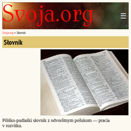
☰
Svoja.org
»
Słovnik
Słovnik
Pôlśko-pudlaśki słovnik z odvorôtnym pošukom — pracia
v rozvitku.