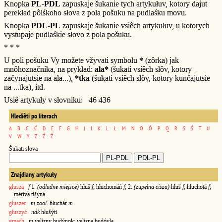
Knopka
PL-PDL
zapuskaje šukanie tych artykułuv, kotory dajut
perekład pôlśkoho słova z pola pošuku na pudlaśku movu.
Knopka
PDL-PL
zapuskaje šukanie vsiêch artykułuv, u kotorych
vystupaje pudlaśkie słovo z pola pošuku.
* * *
U poli pošuku Vy možete vžyvati symbolu
*
(zôrka) jak
mnôhoznačnika, na prykład:
ala*
(šukati vsiêch słôv, kotory
začynajutsie na ala...),
*tka
(šukati vsiêch słôv, kotory kunčajutsie
na ...tka), itd.
Usiê artykuły v słovniku: 46 436
Hlediêti po literach
A
B
C
Ć
D
E
F
G
H
I
J
K
L
Ł
M
N
O
Ó
P
Q
R
S
Ś
T
U
V
W
Y
Z
Ź
Ż
Šukati słova
Znajdiany artykuły
głusza
f
1.
(odludne miejsce)
hłuš
f
; hłuchomáń
f
; 2.
(zupełna cisza)
hłuš
f
; hłuchotá
f
;
mértva tišyná
głuszec
m zool.
hłuchár
m
głuszyć
ndk
hłušýti
gmach
m
velízny budýnok; velízna budóvla