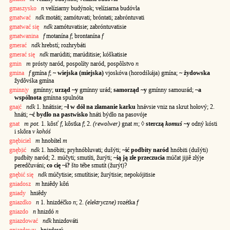
gmaszysko
n
velíziarny budýnok; velíziarna budóvla
gmatwać
ndk
motáti; zamótuvati; bróntati; zabróntuvati
gmatwać się
ndk
zamótuvatisie; zabróntuvatisie
gmatwanina
f
motanína
f
; brontanína
f
gmerać
ndk
hrebstí; rozhrybáti
gmerać się
ndk
marúditi; marúditisie; kóškatisie
gmin
m
prósty naród, pospolíty naród, pospôlstvo
n
gmina
f
gmína
f
;
~ wiejska (miejska)
vjoskóva (horodśkája) gmína;
~ żydowska
žydôvśka gmína
gminn|y
gmínny;
urząd ~y
gmínny urád;
samorząd ~y
gmínny samourád;
~a
wspólnota
gmínna spulnóta
gna|ć
ndk
1. hnátisie;
~ł w dół na złamanie karku
hnávsie vniz na skrut hołový; 2.
hnáti;
~ć bydło na pastwisko
hnáti býdło na pasovóje
gnat
m pot.
1. kôsť
f
, kôstka
f
; 2.
(rewolwer)
gnat
m
; ◊
sterczą
komuś
~y
odný kósti
i skôra
v kohóś
gnębiciel
m
hnobítel
m
gnęb|ić
ndk
1. hnóbiti; pryhnóbluvati; dušýti;
~ić podbity naród
hnóbiti (dušýti)
pudbíty naród; 2. múčyti; smutíti, žurýti;
~ią ją złe przeczucia
múčat jijiê złýje
peredčuváni;
co cię ~i?
što tébe smutít (žurýt)?
gnębić się
ndk
múčytisie; smutítisie; žurýtisie; nepokójitisie
gniadosz
m
hniêdy kôń
gniady
hniêdy
gniazdko
n
1. hnizdéčko
n
; 2.
(elektryczne)
rozétka
f
gniazdo
n
hnizdó
n
gniazdować
ndk
hnizdováti
gniazdowy
hnizdový