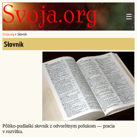
☰
Svoja.org
»
Słovnik
Słovnik
Pôlśko-pudlaśki słovnik z odvorôtnym pošukom — pracia
v rozvitku.