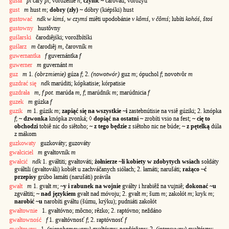
gusła
pl
čáry
pl
; vorožênie
n
;
czynić ~
čarováti; vorožýti
gust
m
hust
m
;
dobry (zły) ~
dóbry (kiépśki) hust
gustować
ndk w kimś, w czymś
miêti upodobánie
v kômś, v čômś
; lubíti
kohóś, štoś
gustowny
hustôvny
guślarski
čarodiêjśki; vorožbítśki
guślarz
m
čarodiêj
m
, čarovník
m
guwernantka
f
guvernántka
f
guwerner
m
guvernánt
m
guz
m
1.
(obrzmienie)
gúza
f
; 2.
(nowotwór)
guz
m
; ópuchol
f
; novotvôr
m
guzdrać się
ndk
marúditi; kópkatisie; kórpatisie
guzdrała
m, f pot.
marúda
m, f
; marúdnik
m
; marúdnicia
f
guzek
m
gúzka
f
guzik
m
1. gúzik
m
;
zapiąć się na wszystkie ~i
zastebnútisie na vsiê gúziki; 2. knópka
f
;
~ dzwonka
knópka zvonká; ◊
dopiąć na ostatni ~
zrobíti vsio na fest;
~ cię to
obchodzi
tobiê nic do siêtoho;
~ z tego będzie
z siêtoho nic ne búde;
~ z pętelką
dúla
z mákom
guzkowaty
guzkováty; guzováty
gwałciciel
m
gvałtovník
m
gwałcić
ndk
1. gváłtiti; gvałtováti;
żołnierze ~li kobiety w zdobytych wsiach
sołdáty
gváłtili (gvałtováli) kobiêt u zachváčanych siółach; 2. łamáti; narušáti;
rażąco ~ć
przepisy
grúbo łamáti (narušáti) práviła
gwałt
m
1. gvałt
m
;
~y i rabunek na wojnie
gváłty i hrabiêž na vujniê;
dokonać ~u
zgváłtiti;
~ nad językiem
gvałt nad móvoju; 2. gvałt
m
; šum
m
; zakołót
m
; kryk
m
;
narobić ~u
narobíti gváłtu (šúmu, krýku); pudniáti zakołót
gwałtownie
1. gvałtóvno; môcno; rêzko; 2. raptóvno; neždáno
gwałtowność
f
1. gvałtóvnosť
f
; 2. raptóvnosť
f
gwałtowny
1.
(niepohamowany)
gvałtóvny; nezdéržany; 2.
(intensywny)
gvałtóvny;