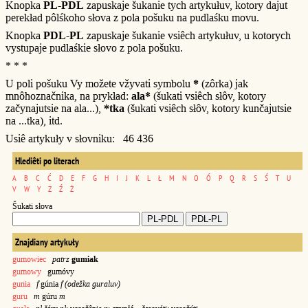
Knopka
PL-PDL
zapuskaje šukanie tych artykułuv, kotory dajut
perekład pôlśkoho słova z pola pošuku na pudlaśku movu.
Knopka
PDL-PL
zapuskaje šukanie vsiêch artykułuv, u kotorych
vystupaje pudlaśkie słovo z pola pošuku.
* * *
U poli pošuku Vy možete vžyvati symbolu
*
(zôrka) jak
mnôhoznačnika, na prykład:
ala*
(šukati vsiêch słôv, kotory
začynajutsie na ala...),
*tka
(šukati vsiêch słôv, kotory kunčajutsie
na ...tka), itd.
Usiê artykuły v słovniku: 46 436
Hlediêti po literach
A
B
C
Ć
D
E
F
G
H
I
J
K
L
Ł
M
N
O
Ó
P
Q
R
S
Ś
T
U
V
W
Y
Z
Ź
Ż
Šukati słova
Znajdiany artykuły
gumowiec
patrz
gumiak
gumowy
gumóvy
gunia
f
gúnia
f (odežka guraluv)
guru
m
gúru
m