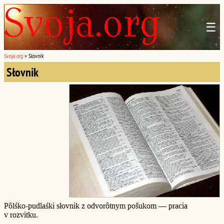
☰
Svoja.org
»
Słovnik
Słovnik
Pôlśko-pudlaśki słovnik z odvorôtnym pošukom — pracia
v rozvitku.