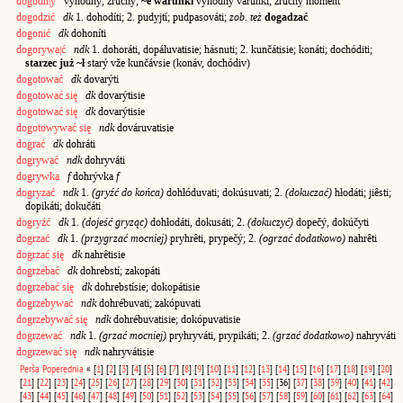
dogodn|y
vyhôdny; zrúčny;
~e warunki
vyhôdny varúnki;
zrúčny móment
dogodzić
dk
1. dohodíti; 2. pudyjtí; pudpasováti;
zob. też
dogadzać
dogonić
dk
dohoníti
dogorywa|ć
ndk
1. dohoráti, dopáluvatisie; hásnuti; 2. kunčátisie; konáti; dochóditi;
starzec już ~ł
starý vže kunčávsie (konáv, dochódiv)
dogotować
dk
dovarýti
dogotować się
dk
dovarýtisie
dogotować się
dk
dovarýtisie
dogotowywać się
ndk
dováruvatisie
dograć
dk
dohráti
dogrywać
ndk
dohryváti
dogrywka
f
dohrývka
f
dogryzać
ndk
1.
(gryźć do końca)
dohłóduvati; dokúsuvati; 2.
(dokuczać)
hłodáti; jiêsti;
dopikáti; dokučáti
dogryźć
dk
1.
(dojeść gryząc)
dohłodáti, dokusáti; 2.
(dokuczyć)
dopečý, dokúčyti
dogrzać
dk
1.
(przygrzać mocniej)
pryhrêti, prypečý; 2.
(ogrzać dodatkowo)
nahrêti
dogrzać się
dk
nahrêtisie
dogrzebać
dk
dohrebstí; zakopáti
dogrzebać się
dk
dohrebstísie; dokopátisie
dogrzebywać
ndk
dohrébuvati; zakópuvati
dogrzebywać się
ndk
dohrébuvatisie; dokópuvatisie
dogrzewać
ndk
1.
(grzać mocniej)
pryhryváti, prypikáti; 2.
(grzać dodatkowo)
nahryváti
dogrzewać się
ndk
nahryvátisie
Perša
Poperednia
«
[
1
]
[
2
]
[
3
]
[
4
]
[
5
]
[
6
]
[
7
]
[
8
]
[
9
]
[
10
]
[
11
]
[
12
]
[
13
]
[
14
]
[
15
]
[
16
]
[
17
]
[
18
]
[
19
]
[
20
]
[
21
]
[
22
]
[
23
]
[
24
]
[
25
]
[
26
]
[
27
]
[
28
]
[
29
]
[
30
]
[
31
]
[
32
]
[
33
]
[
34
]
[
35
]
[36]
[
37
]
[
38
]
[
39
]
[
40
]
[
41
]
[
42
]
[
43
]
[
44
]
[
45
]
[
46
]
[
47
]
[
48
]
[
49
]
[
50
]
[
51
]
[
52
]
[
53
]
[
54
]
[
55
]
[
56
]
[
57
]
[
58
]
[
59
]
[
60
]
[
61
]
[
62
]
[
63
]
[
64
]