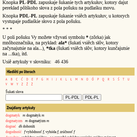
Knopka
PL-PDL
zapuskaje šukanie tych artykułuv, kotory dajut
perekład pôlśkoho słova z pola pošuku na pudlaśku movu.
Knopka
PDL-PL
zapuskaje šukanie vsiêch artykułuv, u kotorych
vystupaje pudlaśkie słovo z pola pošuku.
* * *
U poli pošuku Vy možete vžyvati symbolu
*
(zôrka) jak
mnôhoznačnika, na prykład:
ala*
(šukati vsiêch słôv, kotory
začynajutsie na ala...),
*tka
(šukati vsiêch słôv, kotory kunčajutsie
na ...tka), itd.
Usiê artykuły v słovniku: 46 436
Hlediêti po literach
A
B
C
Ć
D
E
F
G
H
I
J
K
L
Ł
M
N
O
Ó
P
Q
R
S
Ś
T
U
V
W
Y
Z
Ź
Ż
Šukati słova
Znajdiany artykuły
dogmatyk
m
dogmátyk
m
dogmatyzm
m
dogmatýzm
m
dognać
dk
dohoníti
dogodność
f
vyhôdnosť
f
, vyhóda
f
; zrúčnosť
f