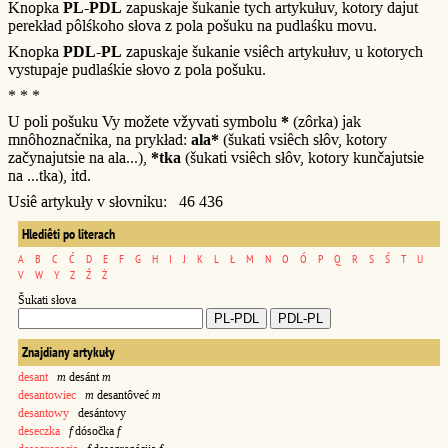
Knopka
PL-PDL
zapuskaje šukanie tych artykułuv, kotory dajut
perekład pôlśkoho słova z pola pošuku na pudlaśku movu.
Knopka
PDL-PL
zapuskaje šukanie vsiêch artykułuv, u kotorych
vystupaje pudlaśkie słovo z pola pošuku.
* * *
U poli pošuku Vy možete vžyvati symbolu
*
(zôrka) jak
mnôhoznačnika, na prykład:
ala*
(šukati vsiêch słôv, kotory
začynajutsie na ala...),
*tka
(šukati vsiêch słôv, kotory kunčajutsie
na ...tka), itd.
Usiê artykuły v słovniku: 46 436
Hlediêti po literach
A
B
C
Ć
D
E
F
G
H
I
J
K
L
Ł
M
N
O
Ó
P
Q
R
S
Ś
T
U
V
W
Y
Z
Ź
Ż
Šukati słova
Znajdiany artykuły
desant
m
desánt
m
desantowiec
m
desantôveć
m
desantowy
desántovy
deseczka
f
dósočka
f