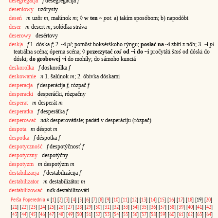
desegregacja
f
desegregácija
f
deseniowy
uzôrysty
deseń
m
uzôr
m
, malúnok
m
; ◊
w ten ~
pot.
a) takím sposóbom; b) napodóbi
deser
m
desert
m
; sołódka stráva
deserowy
desértovy
desk|a
f
1. dóska
f
; 2.
~i
pl
; pomôst boksérśkoho rýngu;
posłać na ~i
zbíti z nôh; 3.
~i
pl
teatrálna scéna; óperna scéna; ◊
przeczytać
coś
od ~i do ~i
pročytáti
štoś
od dóski do
dóski;
do grobowej ~i
do mohíły; do sámoho kunciá
deskorolka
f
doskorólka
f
deskowanie
n
1. šalúnok
m
; 2. óbivka dóskami
desperacja
f
desperácija
f
, rózpač
f
desperacki
desperáćki, rózpačny
desperat
m
desperát
m
desperatka
f
desperátka
f
desperować
ndk
desperovátisie; padáti v desperáciju (rózpač)
despota
m
déspot
m
despotka
f
déspotka
f
despotyczność
f
despotýčnosť
f
despotyczny
despotýčny
despotyzm
m
despotýzm
m
destabilizacja
f
destabilizácija
f
destabilizator
m
destabilizátor
m
destabilizować
ndk
destabilizováti
Perša
Poperednia
«
[
1
]
[
2
]
[
3
]
[
4
]
[
5
]
[
6
]
[
7
]
[
8
]
[
9
]
[
10
]
[
11
]
[
12
]
[
13
]
[
14
]
[
15
]
[
16
]
[
17
]
[
18
]
[19]
[
20
]
[
21
]
[
22
]
[
23
]
[
24
]
[
25
]
[
26
]
[
27
]
[
28
]
[
29
]
[
30
]
[
31
]
[
32
]
[
33
]
[
34
]
[
35
]
[
36
]
[
37
]
[
38
]
[
39
]
[
40
]
[
41
]
[
42
]
[
43
]
[
44
]
[
45
]
[
46
]
[
47
]
[
48
]
[
49
]
[
50
]
[
51
]
[
52
]
[
53
]
[
54
]
[
55
]
[
56
]
[
57
]
[
58
]
[
59
]
[
60
]
[
61
]
[
62
]
[
63
]
[
64
]