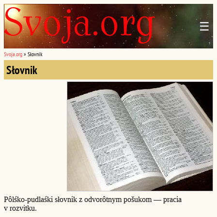
☰
Svoja.org
»
Słovnik
Słovnik
Pôlśko-pudlaśki słovnik z odvorôtnym pošukom — pracia
v rozvitku.