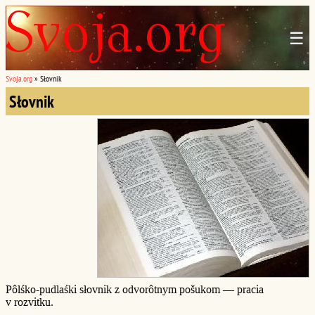
☰
Svoja.org
»
Słovnik
Słovnik
Pôlśko-pudlaśki słovnik z odvorôtnym pošukom — pracia
v rozvitku.