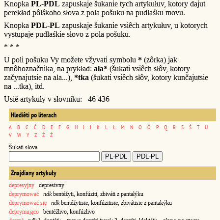
Knopka
PL-PDL
zapuskaje šukanie tych artykułuv, kotory dajut
perekład pôlśkoho słova z pola pošuku na pudlaśku movu.
Knopka
PDL-PL
zapuskaje šukanie vsiêch artykułuv, u kotorych
vystupaje pudlaśkie słovo z pola pošuku.
* * *
U poli pošuku Vy možete vžyvati symbolu
*
(zôrka) jak
mnôhoznačnika, na prykład:
ala*
(šukati vsiêch słôv, kotory
začynajutsie na ala...),
*tka
(šukati vsiêch słôv, kotory kunčajutsie
na ...tka), itd.
Usiê artykuły v słovniku: 46 436
Hlediêti po literach
A
B
C
Ć
D
E
F
G
H
I
J
K
L
Ł
M
N
O
Ó
P
Q
R
S
Ś
T
U
V
W
Y
Z
Ź
Ż
Šukati słova
Znajdiany artykuły
depresyjny
depresívny
deprymować
ndk
bentéžyti, konfúziti, zbiváti z pantałýku
deprymować się
ndk
bentéžytisie, konfúzitisie, zbivátisie z pantakýku
deprymująco
bentéžlivo, konfúzlivo