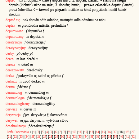
deptać
ndk
1. doptáti;
~ trawę
doptáti travú; 2. doptáti, klektáti;
~ siano na stogu
doptáti (klektáti) siêno na stózi; 3. doptáti; łamáti;
~ prawa człowieka
doptáti (łamáti)
pravá čołoviêka; ◊
~
komuś
po piętach
hnátisie
za kimś
po pjátach, honíti
kohóś
sliêdom
deptać się
ndk
doptáti odín odnóho; nastupáti odín odnómu na nóhi
deptak
m
prohúłočne miêstie, prohúlicia
f
deputowana
f
deputátka
f
deputowany
m
deputát
m
deratyzacja
f
deratyzácija
f
deratyzacyjny
deratyzacíjny
derby
pl
dérby
pl
dereń
m bot.
deréń
m
deresz
m
déreš
m
dereszowaty
derešováty
derka
f
pokryváło
n
; radnó
n
; płáchta
f
derkacz
m zool.
derkáč
m
derma
f
dérma
f
dermatolog
m
dermatólog
m
dermatologia
f
dermatológija
f
dermatologiczny
dermatologíčny
derwisz
m
dérviš
m
derywacja
f jęz.
deryvácija
f
; słovotvôr
m
derywat
m jęz.
deryvát
m
, vytvôrne słóvo
desakralizacja
f
desakralizácija
f
Perša
Poperednia
«
[
1
]
[
2
]
[
3
]
[
4
]
[
5
]
[
6
]
[
7
]
[
8
]
[
9
]
[
10
]
[
11
]
[
12
]
[
13
]
[
14
]
[
15
]
[
16
]
[
17
]
[18]
[
19
]
[
20
]
[
21
]
[
22
]
[
23
]
[
24
]
[
25
]
[
26
]
[
27
]
[
28
]
[
29
]
[
30
]
[
31
]
[
32
]
[
33
]
[
34
]
[
35
]
[
36
]
[
37
]
[
38
]
[
39
]
[
40
]
[
41
]
[
42
]