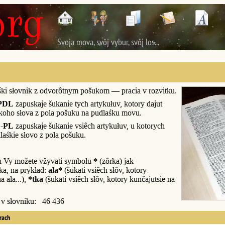
Svoja mova, svôj vybur, svôj los...
śki słovnik z odvorôtnym pošukom — pracia v rozvitku.
PDL
zapuskaje šukanie tych artykułuv, kotory dajut
śkoho słova z pola pošuku na pudlaśku movu.
-PL
zapuskaje šukanie vsiêch artykułuv, u kotorych
laśkie słovo z pola pošuku.
u Vy možete vžyvati symbolu
*
(zôrka) jak
a, na prykład:
ala*
(šukati vsiêch słôv, kotory
a ala...),
*tka
(šukati vsiêch słôv, kotory kunčajutsie na
y v słovniku: 46 436
erach