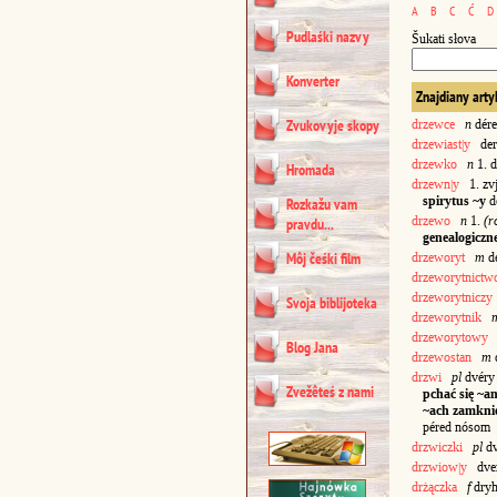
A
B
C
Ć
D
Pudlaśki nazvy
Šukati słova
Konverter
Znajdiany arty
Zvukovyje skopy
drzewce
n
dér
drzewiast|y
deré
drzewko
n
1. 
Hromada
drzewn|y
1. zvj
spirytus ~y
de
Rozkažu vam
drzewo
n
1.
(r
pravdu...
genealogiczn
Môj čeśki film
drzeworyt
m
d
drzeworytnictw
drzeworytniczy
Svoja biblijoteka
drzeworytnik
drzeworytowy
d
Blog Jana
drzewostan
m
drzwi
pl
dvér
Zvežêteś z nami
pchać się ~a
~ach zamkni
péred nósom
drzwiczki
pl
dv
drzwiow|y
dve
drżączka
f
dryh