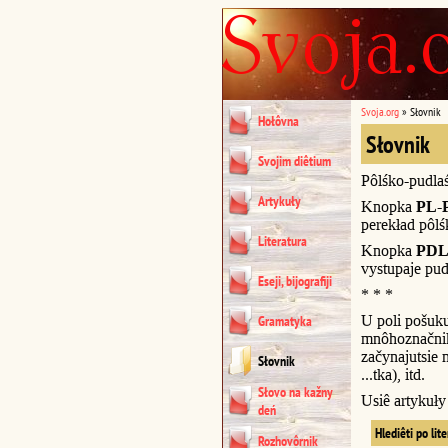
Svoja.org
»
Słovnik
Hołôvna
Słovnik
Svojim diêtium
Pôlśko-pudla
Artykuły
Knopka
PL-
perekład pôl
Literatura
Knopka
PDL
vystupaje pud
Eseji, bijografiji
* * *
U poli pošuk
Gramatyka
mnôhoznačnik
začynajutsie n
Słovnik
...tka), itd.
Słovo na kažny
Usiê artykuł
deń
Hlediêti po lit
Rozhovôrnik