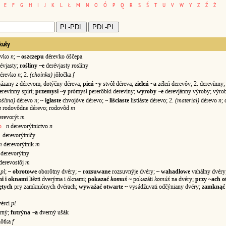
E
F
G
H
I
J
K
L
Ł
M
N
O
Ó
P
Q
R
S
Ś
T
U
V
W
Y
Z
Ź
Ż
kuły
evko
n
;
~ oszczepu
dérevko óščepa
vjasty;
rośliny ~e
derévjasty roslíny
dérevko
n
; 2.
(choinka)
jôłočka
f
ázany z dérevom, dotýčny déreva;
pień ~y
stvôł déreva;
zieleń ~a
zéleń derevôv; 2. derevínny;
revínny spirt;
przemysł ~y
prómysł pererôbki derevíny;
wyroby ~e
derevjánny výroby; výrob
oślina)
dérevo
n
;
~ iglaste
chvojóve dérevo;
~ liściaste
listiáste dérevo; 2.
(materiał)
dérevo
n
;
e
rodovôdne dérevo; rodovôd
m
erevorýt
m
o
n
derevorýtnictvo
n
derevorýtničy
m
derevorýtnik
m
erevorýtny
derevostôj
m
y
pl
;
~ obrotowe
oborôtny dvéry;
~ rozsuwane
rozsuvnýje dvéry;
~ wahadłowe
vahálny dvéry
mi i oknami
liêzti dverýma i óknami;
pokazać
komuś
~
pokazáti
komúś
na dvéry;
przy ~ach o
ętych
pry zamkniónych dvérach;
wyważać otwarte ~
vysádžuvati odčýniany dvéry;
zamkną
érci
pl
rný;
futrýna ~a
dverný ušák
ôtka
f