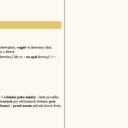
 derevjánny;
węgiel ~y
derevínny úhol;
y z déreva
 derevína
f
; liês
m
;
~ na opał
drová
pl
; ◊
~
; ◊
wkładać palce między ~
liêzti na rožôn;
twartych
pry odčýnianych dvérach;
przy
ć
komuś
~ przed nosem
začyníti
komúś
dvéry