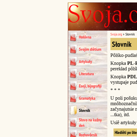
Svoja.org
»
Słovnik
Hołôvna
Słovnik
Svojim diêtium
Pôlśko-pudla
Artykuły
Knopka
PL-
perekład pôl
Literatura
Knopka
PDL
vystupaje pud
Eseji, bijografiji
* * *
U poli pošuk
Gramatyka
mnôhoznačnik
začynajutsie n
Słovnik
...tka), itd.
Słovo na kažny
Usiê artykuł
deń
Hlediêti po lit
Rozhovôrnik