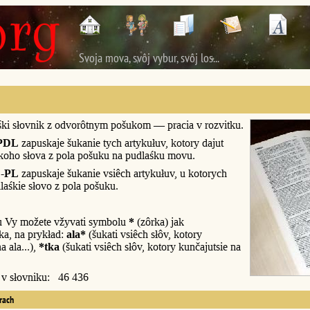
Svoja mova, svôj vybur, svôj los...
śki słovnik z odvorôtnym pošukom — pracia v rozvitku.
PDL
zapuskaje šukanie tych artykułuv, kotory dajut
śkoho słova z pola pošuku na pudlaśku movu.
-PL
zapuskaje šukanie vsiêch artykułuv, u kotorych
laśkie słovo z pola pošuku.
u Vy možete vžyvati symbolu
*
(zôrka) jak
a, na prykład:
ala*
(šukati vsiêch słôv, kotory
a ala...),
*tka
(šukati vsiêch słôv, kotory kunčajutsie na
y v słovniku: 46 436
erach