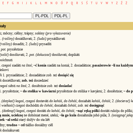
E
F
G
H
I
J
K
L
Ł
M
N
O
Ó
P
Q
R
S
Ś
T
U
V
W
Y
Z
Ź
Ż
kuły
; môcny; ciêlny; trápny; sołóny
(pro vykazuvanie)
.
(rośliny)
dosádžuvati; 2.
(ludzi)
prysádžuvati
(rośliny)
dosadíti; 2.
(ludzi)
prysadíti
 pot.
prysiêstisie
(solić)
dosóluvati; 2.
pot. (dokuczać)
dosóluvati; dopikáti
sóchnuti
.
czegoś
siadáti
na štoś
;
~ć konia
siadáti na koniá; 2. dosiadátisie;
pasażerowie ~li na każdy
ánkovi
dk
1. prysiadátisie; 2. dosiadátisie
zob. też
dosiąść się
k
dosiédžuvati;
zob. też
dosiedzieć
zegoś
siêsti
na štoś
; 2. dosiêstisie
zob. też
dosiadać
. prysiêstisie;
~ do stolika w kawiarni
prysiêstisie do stólika v kavjárni; 2. dosiêstisie;
~ do 
.
(dotykać) kogoś, czegoś
dostaváti
do kohóś, do čohóś
; dosiaháti
kohóś, čohóś
; 2.
(docierać) 
ś wielkość) czegoś
dochóditi
do čohóś
; dosiaháti
čohóś
;
zob. też
dosięgnąć
.
(dotknąć) kogoś, czegoś
dostáti
do kohóś, do čohóś
;
~nąć ręką półki
dostáti rukóju do pôłki
ą mnie, ucieknę
ne dohóniat mené, utekú;
~ła go kula
dosiahnúła johó púla; 3.
(osiągnąć jaką
zek ~ał setki
starý dožýv do sta liêt
žny;
trudno ~ cel
tiážko dosiážny ciêl
k
doskákuvati