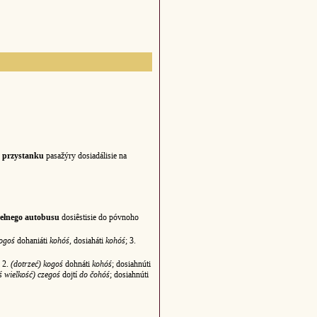
m przystanku
pasažýry dosiadálisie na
pełnego autobusu
dosiêstisie do póvnoho
kogoś
dohaniáti
kohóś
, dosiaháti
kohóś
; 3.
; 2.
(dotrzeć) kogoś
dohnáti
kohóś
; dosiahnúti
ś wielkość) czegoś
dojtí
do čohóś
; dosiahnúti