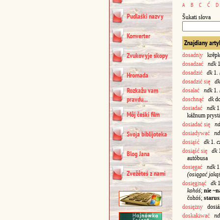
A
B
C
Ć
D
Pudlaśki nazvy
Šukati słova
Konverter
Znajdiany arty
Zvukovyje skopy
dosadn|y
krêpki
dosadzać
ndk
1
dosadzić
dk
1.
Hromada
dosadzić się
dk
Rozkažu vam
dosalać
ndk
1.
pravdu...
doschnąć
dk
do
dosiadać
ndk
1
Môj čeśki film
kážnum pryst
dosiadać się
n
dosiadywać
nd
Svoja biblijoteka
dosiąść
dk
1.
c
dosiąść się
dk
1
Blog Jana
autóbusa
dosięgać
ndk
1
Zvežêteś z nami
(osiągać jaką
dosięg|nąć
dk
1
kohóś
;
nie ~n
čohóś;
starus
dosiężny
dosiá
doskakiwać
nd