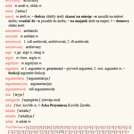
arcyważny
archivážny
areał
m
areáł
m
, obšár
m
arena
f
aréna
f
areszt
m
árešt
m
;
~ śledczy
sliêdčy árešt;
skazać na miesiąc ~u
zasudíti na miêseć
áreštu;
wsadzić do ~u
posadíti do áreštu;
~ na majątek
árešt na majnó; ◊
~ domowy
chátni árešt
aresztancki
areštánćki
aresztant
m
areštánt
m
aresztować
1.
ndk
areštováti, areštóvuvati; 2.
dk
areštováti
aresztowany
areštóvany
argo
n jęz.
argó
n
; slang
m
argon
m chem.
argón
m
argotyzm
m
argotýzm
m
argument
m
1. argumént
m
;
przytoczyć ~
pryvestí argumént; 2.
mat.
argumént
m
;
~
funkcji
argumént fúnkciji
argumentacja
f
argumentácija
f
argumentacyjny
argumentacíjny
argumentować
ndk
argumentováti
aria
f
áryja
f
ariergarda
f
arjergárda
f
, tyłovája straž
arka
f
hist.
kovčéh
m
; ◊
Arka Przymierza
Kovčéh Zaviêtu
arkada
f
arkáda
f
arkadia
f
arkádyja
f
arkan
m
arkán
m
First
Previous
«
[
1
]
[
2
]
[
3
]
[
4
]
[
5
]
[
6
]
[
7
]
[
8
]
[
9
]
[
10
]
[
11
]
[
12
]
[
13
]
[
14
]
[
15
]
[
16
]
[
17
]
[
18
]
[
19
]
[
20
]
[
21
]
[
22
]
[
23
]
[
24
]
[
25
]
[
26
]
[
27
]
[
28
]
[
29
]
[
30
]
[31]
[
32
]
[
33
]
[
34
]
[
35
]
[
36
]
[
37
]
[
38
]
[
39
]
[
40
]
[
41
]
[
42
]
»