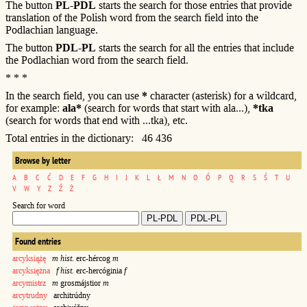
The button
PL-PDL
starts the search for those entries that provide
translation of the Polish word from the search field into the
Podlachian language.
The button
PDL-PL
starts the search for all the entries that include
the Podlachian word from the search field.
* * *
In the search field, you can use
*
character (asterisk) for a wildcard,
for example:
ala*
(search for words that start with ala...),
*tka
(search for words that end with ...tka), etc.
Total entries in the dictionary: 46 436
Browse by letter
A
B
C
Ć
D
E
F
G
H
I
J
K
L
Ł
M
N
O
Ó
P
Q
R
S
Ś
T
U
V
W
Y
Z
Ź
Ż
Search for word
Found entries
arcyksiążę
m hist.
erc-hércog
m
arcyksiężna
f hist.
erc-hercóginia
f
arcymistrz
m
grosmájstior
m
arcytrudny
architrúdny