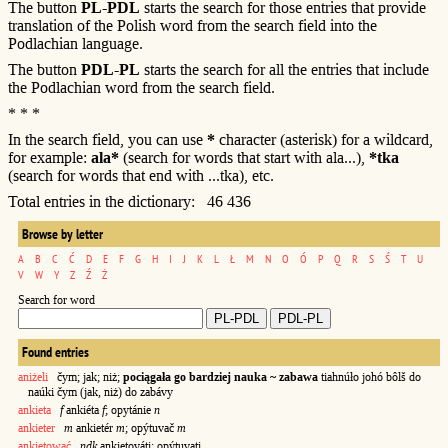
The button
PL-PDL
starts the search for those entries that provide
translation of the Polish word from the search field into the
Podlachian language.
The button
PDL-PL
starts the search for all the entries that include
the Podlachian word from the search field.
* * *
In the search field, you can use
*
character (asterisk) for a wildcard,
for example:
ala*
(search for words that start with ala...),
*tka
(search for words that end with ...tka), etc.
Total entries in the dictionary: 46 436
Browse by letter
A
B
C
Ć
D
E
F
G
H
I
J
K
L
Ł
M
N
O
Ó
P
Q
R
S
Ś
T
U
V
W
Y
Z
Ź
Ż
Search for word
Found entries
aniżeli
čym; jak; niż;
pociągała go bardziej nauka ~ zabawa
tiahnúło johó bôlš do
naúki čym (jak, niż) do zabávy
ankieta
f
ankiéta
f
; opytánie
n
ankieter
m
ankietér
m
; opýtuvač
m
ankietować
ndk
ankietováti; opýtuvati