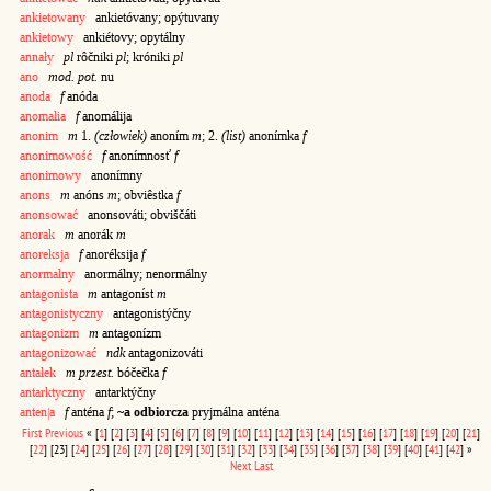
ankietowany
ankietóvany; opýtuvany
ankietowy
ankiétovy; opytálny
annały
pl
rôčniki
pl
; króniki
pl
ano
mod. pot.
nu
anoda
f
anóda
anomalia
f
anomálija
anonim
m
1.
(człowiek)
anoním
m
; 2.
(list)
anonímka
f
anonimowość
f
anonímnosť
f
anonimowy
anonímny
anons
m
anóns
m
; obviêstka
f
anonsować
anonsováti; obviščáti
anorak
m
anorák
m
anoreksja
f
anoréksija
f
anormalny
anormálny; nenormálny
antagonista
m
antagoníst
m
antagonistyczny
antagonistýčny
antagonizm
m
antagonízm
antagonizować
ndk
antagonizováti
antałek
m przest.
bóčečka
f
antarktyczny
antarktýčny
anten|a
f
anténa
f
;
~a odbiorcza
pryjmálna anténa
First
Previous
«
[
1
]
[
2
]
[
3
]
[
4
]
[
5
]
[
6
]
[
7
]
[
8
]
[
9
]
[
10
]
[
11
]
[
12
]
[
13
]
[
14
]
[
15
]
[
16
]
[
17
]
[
18
]
[
19
]
[
20
]
[
21
]
[
22
]
[23]
[
24
]
[
25
]
[
26
]
[
27
]
[
28
]
[
29
]
[
30
]
[
31
]
[
32
]
[
33
]
[
34
]
[
35
]
[
36
]
[
37
]
[
38
]
[
39
]
[
40
]
[
41
]
[
42
]
»
Next
Last