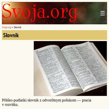
☰
Svoja.org
»
Słovnik
Słovnik
Pôlśko-pudlaśki słovnik z odvorôtnym pošukom — pracia
v rozvitku.