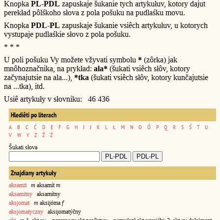
Knopka
PL-PDL
zapuskaje šukanie tych artykułuv, kotory dajut
perekład pôlśkoho słova z pola pošuku na pudlaśku movu.
Knopka
PDL-PL
zapuskaje šukanie vsiêch artykułuv, u kotorych
vystupaje pudlaśkie słovo z pola pošuku.
* * *
U poli pošuku Vy možete vžyvati symbolu
*
(zôrka) jak
mnôhoznačnika, na prykład:
ala*
(šukati vsiêch słôv, kotory
začynajutsie na ala...),
*tka
(šukati vsiêch słôv, kotory kunčajutsie
na ...tka), itd.
Usiê artykuły v słovniku: 46 436
Hlediêti po literach
A
B
C
Ć
D
E
F
G
H
I
J
K
L
Ł
M
N
O
Ó
P
Q
R
S
Ś
T
U
V
W
Y
Z
Ź
Ż
Šukati słova
Znajdiany artykuły
aksamit
m
aksamít
m
aksamitny
aksamítny
aksjomat
m
aksijóma
f
aksjomatyczny
aksijomatýčny