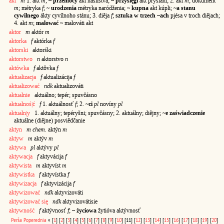
akt
m
1. akt
m
;
~ przemocy
akt nasílstva;
~ przysięgi
akt prysiáhi; 2. akt
m
; dokúment
m
; métryka
f
;
~ urodzenia
métryka naródženia;
~ kupna
akt kúpli;
~a stanu
cywilnego
ákty cyvílnoho stánu; 3. diêja
f
;
sztuka w trzech ~ach
pjésa v troch diêjach;
4. akt
m
;
malować ~
malováti akt
aktor
m
aktór
m
aktorka
f
aktórka
f
aktorski
aktorśki
aktorstwo
n
aktorstvo
n
aktówka
f
aktôvka
f
aktualizacja
f
aktualizácija
f
aktualizować
ndk
aktualizováti
aktualnie
aktuálno; tepér; spuvčásno
aktualnoś|ć
f
1. aktuálnosť
f
; 2.
~ci
pl
novíny
pl
aktualn|y
1. aktuálny; tepéryšni; spuvčásny; 2. aktuálny; diêjny;
~e zaświadczenie
aktuálne (diêjne) posviêdčanie
aktyn
m chem.
aktýn
m
aktyw
m
aktýv
m
aktywa
pl
aktývy
pl
aktywacja
f
aktyvácija
f
aktywista
m
aktyvíst
m
aktywistka
f
aktyvístka
f
aktywizacja
f
aktyvizácija
f
aktywizować
ndk
aktyvizováti
aktywizować się
ndk
aktyvizovátisie
aktywność
f
aktývnosť
f
;
~ życiowa
žytióva aktývnosť
Perša
Poperednia
«
[
1
]
[
2
]
[
3
]
[
4
]
[
5
]
[
6
]
[
7
]
[
8
]
[
9
]
[
10
]
[11]
[
12
]
[
13
]
[
14
]
[
15
]
[
16
]
[
17
]
[
18
]
[
19
]
[
20
]