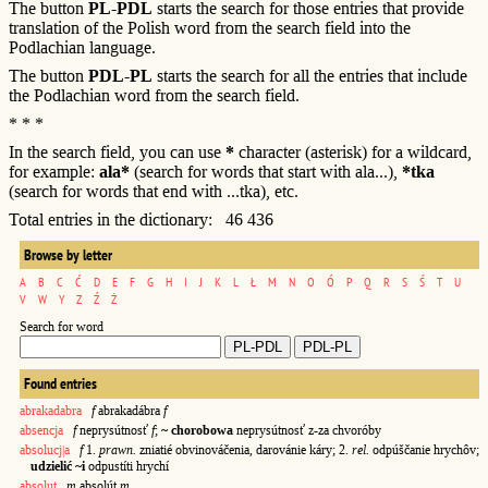
The button
PL-PDL
starts the search for those entries that provide
translation of the Polish word from the search field into the
Podlachian language.
The button
PDL-PL
starts the search for all the entries that include
the Podlachian word from the search field.
* * *
In the search field, you can use
*
character (asterisk) for a wildcard,
for example:
ala*
(search for words that start with ala...),
*tka
(search for words that end with ...tka), etc.
Total entries in the dictionary: 46 436
Browse by letter
A
B
C
Ć
D
E
F
G
H
I
J
K
L
Ł
M
N
O
Ó
P
Q
R
S
Ś
T
U
V
W
Y
Z
Ź
Ż
Search for word
Found entries
abrakadabra
f
abrakadábra
f
absencja
f
neprysútnosť
f
;
~ chorobowa
neprysútnosť z-za chvoróby
absolucj|a
f
1.
prawn.
zniatié obvinováčenia, darovánie káry; 2.
rel.
odpúščanie hrychôv;
udzielić ~i
odpustíti hrychí
absolut
m
absolút
m