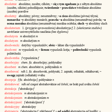
absolutnie
absolútno; zusiêm; ciłkóm;
~ się z tym zgadzam
ja z siêtym absolútno
(zusiêm, ciłkóm) pohodžájusie;
twierdzenie ~ prawdziwe
tvérdžanie absolútno
(zusiêm) pravdíve
absolutn|y
absolútny; póvny; nesumniêvny;
~a cisza
absolútna (póvna) tišyná;
monarcha ~y
absolútny monárch;
prawda ~a
absolútna (nesumniêvna) právda;
~a
ocena moralna
absolútna (nesumniêvna) morálna ociênka;
słuch ~y
absolútny słuch
absolutorium
1.
(przyjęcie sprawozdania)
absolutóryja
f
; 2.
(ukończenie studiów)
zavéršanie universytéćkoho naučánia
(bez dyplomu)
absolutysta
m
absolutýst
m
absolutyzm
m
absolutýzm
m
absolwencki
dotýčny vypusknikôv;
obóz ~
łáhier dla vypusknikôv
absolwent
m
vypuskník
m
;
~ liceum
vypuskník licéja;
~ politechniki
vypuskník
politéchniki
absolwentka
f
vypusknícia
f
absorbcyjny
chem. fiz.
absorbcíjny; pohłynálny
absorbent
m
chem.
absorbént
m
, pohłynálnik
m
absorbować
ndk
1.
fiz.
absorbováti, pohłynáti; 2. zajmáti; odtiaháti, odtiáhuvati;
~
uwagę
zajmáti (odtiaháti) vváhu
absorpcja
f
fiz.
absórbcija
f
, pohłynánie
n
abstrahować
ndk od czegoś
abstrahovátisie
od čohóś
; ne bráti pud uváhu
čohóś
abstrakcja
f
abstrákcija
f
abstrakcjonista
m
abstrakcijoníst
m
abstrakcjonizm
m
abstrakcijonízm
m
abstrakcyjność
f
abstrakcíjnosť
f
abstrakcyjny
abstrakcíjny
abstynencja
f
abstynéncija
f
, zdéržanosť
f
;
~ od wódki
abstynéncija od horêłki;
~