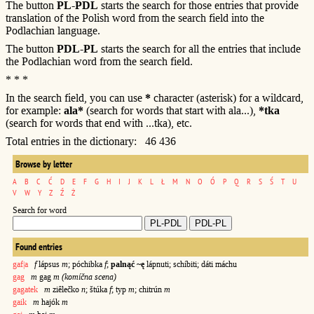
The button
PL-PDL
starts the search for those entries that provide
translation of the Polish word from the search field into the
Podlachian language.
The button
PDL-PL
starts the search for all the entries that include
the Podlachian word from the search field.
* * *
In the search field, you can use
*
character (asterisk) for a wildcard,
for example:
ala*
(search for words that start with ala...),
*tka
(search for words that end with ...tka), etc.
Total entries in the dictionary: 46 436
Browse by letter
A
B
C
Ć
D
E
F
G
H
I
J
K
L
Ł
M
N
O
Ó
P
Q
R
S
Ś
T
U
V
W
Y
Z
Ź
Ż
Search for word
Found entries
gaf|a
f
lápsus
m
; póchibka
f
;
palnąć ~ę
lápnuti; schíbiti; dáti máchu
gag
m
gag
m (komíčna scena)
gagatek
m
ziêlečko
n
; štúka
f
; typ
m
; chitrún
m
gaik
m
hajók
m