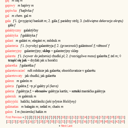
gaj
m
haj
m
gajowy
m
hajóvy
m
gajówka
f
hajôvka
f
gal
m chem.
gal
m
gala
f
1.
(przyjęcie)
bankiét
m
; 2. gála
f
, parádny strôj; 3.
(odświętna dekoracja okrętu)
gála
f
galaktyczny
galaktýčny
galaktyka
f
galáktyka
f
galant
m
galánt
m
; elegánt
m
; môdnik
m
galanteria
f
1.
(wyroby)
galantéryja
f
; 2.
(grzeczność)
galántnosť
f
; viêtnosť
f
galanteryjny
galanterýjny;
sklep ~
galanterýjny sklep
galareta
f
1.
(wywar do jedzenia)
chudkí
pl
; 2.
(rozciągliwa masa)
galaréta
f
; żel
m
; ◊
trząść się jak ~
dryžáti jak u horáčci
galaretka
f
galarétka
f
galaretowacieć
ndk
robítisie jak galaréta; oboróčuvatisie v galarétu
galaretowaty
jak chudkí; jak galaréta
galeon
m
galeón
m
galer|a
f
galéra
f
;
~y
pl
galéry
pl (kara)
galeria
f
galéryja
f
;
~ obrazów
galéryja kartín;
~ sztuki
mastáćka galéryja
galernik
m
galérnik
m
galicyjski
halíćki; haličánśki
(jaki tyčytsie Haličyny)
galimatias
m
bałagán
m
; nełád
m
; chaós
m
galon
I
m (tasiemka)
hałún
m
First
Previous
«
[
1
]
[2]
[
3
]
[
4
]
[
5
]
[
6
]
[
7
]
[
8
]
[
9
]
[
10
]
[
11
]
[
12
]
[
13
]
[
14
]
[
15
]
[
16
]
[
17
]
[
18
]
[
19
]
[
20
]
[
21
]
[
22
]
[
23
]
[
24
]
[
25
]
[
26
]
[
27
]
[
28
]
[
29
]
[
30
]
[
31
]
[
32
]
[
33
]
[
34
]
[
35
]
[
36
]
[
37
]
[
38
]
[
39
]
[
40
]
[
41
]
[
42
]
[
43
]
»
Next
Last