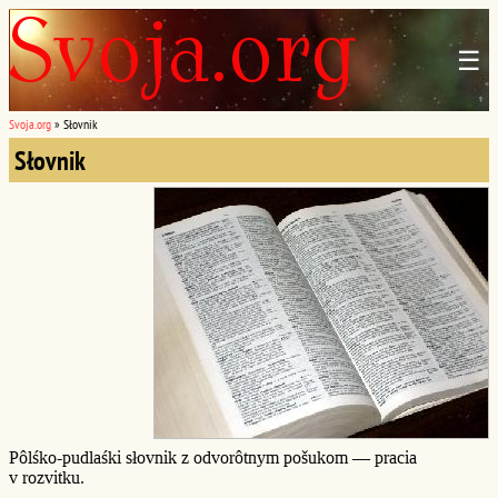
☰
Svoja.org
»
Słovnik
Słovnik
Pôlśko-pudlaśki słovnik z odvorôtnym pošukom — pracia
v rozvitku.