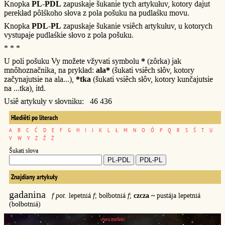
Knopka
PL-PDL
zapuskaje šukanie tych artykułuv, kotory dajut
perekład pôlśkoho słova z pola pošuku na pudlaśku movu.
Knopka
PDL-PL
zapuskaje šukanie vsiêch artykułuv, u kotorych
vystupaje pudlaśkie słovo z pola pošuku.
* * *
U poli pošuku Vy možete vžyvati symbolu
*
(zôrka) jak
mnôhoznačnika, na prykład:
ala*
(šukati vsiêch słôv, kotory
začynajutsie na ala...),
*tka
(šukati vsiêch słôv, kotory kunčajutsie
na ...tka), itd.
Usiê artykuły v słovniku: 46 436
Hlediêti po literach
A
B
C
Ć
D
E
F
G
H
I
J
K
L
Ł
M
N
O
Ó
P
Q
R
S
Ś
T
U
V
W
Y
Z
Ź
Ż
Šukati słova
Znajdiany artykuły
gadanina
f pot.
lepetniá
f
; bołbotniá
f
;
czcza ~
pustája lepetniá
(bołbotniá)
vhoru storônki