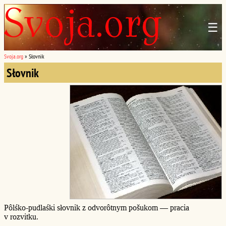
☰
Svoja.org
»
Słovnik
Słovnik
Pôlśko-pudlaśki słovnik z odvorôtnym pošukom — pracia
v rozvitku.