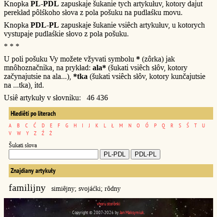
Knopka
PL-PDL
zapuskaje šukanie tych artykułuv, kotory dajut
perekład pôlśkoho słova z pola pošuku na pudlaśku movu.
Knopka
PDL-PL
zapuskaje šukanie vsiêch artykułuv, u kotorych
vystupaje pudlaśkie słovo z pola pošuku.
* * *
U poli pošuku Vy možete vžyvati symbolu
*
(zôrka) jak
mnôhoznačnika, na prykład:
ala*
(šukati vsiêch słôv, kotory
začynajutsie na ala...),
*tka
(šukati vsiêch słôv, kotory kunčajutsie
na ...tka), itd.
Usiê artykuły v słovniku: 46 436
Hlediêti po literach
A
B
C
Ć
D
E
F
G
H
I
J
K
L
Ł
M
N
O
Ó
P
Q
R
S
Ś
T
U
V
W
Y
Z
Ź
Ż
Šukati słova
Znajdiany artykuły
familijny
simiêjny; svojáćki; rôdny
vhoru storônki
Copyright © 2007-2026 by
Jan Maksymiuk
.